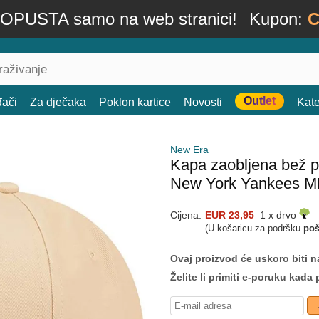
OPUSTA samo na web stranici!
Kupon:
C
Outlet
đači
Za dječaka
Poklon kartice
Novosti
Kate
New Era
Kapa zaobljena bež 
New York Yankees M
Cijena:
EUR 23,95
1 x drvo
(U košaricu za podršku
poš
Ovaj proizvod će uskoro biti na
Želite li primiti e-poruku ka