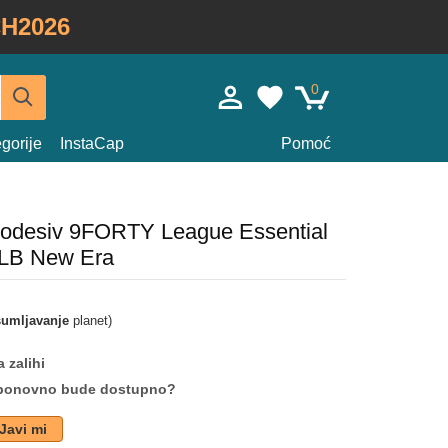
H2026
0
gorije
InstaCap
Pomoć
podesiv 9FORTY League Essential
LB New Era
umljavanje
planet)
 zalihi
da ponovno bude dostupno?
Javi mi