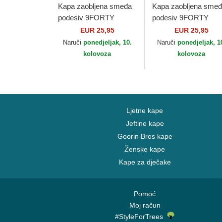
Kapa zaobljena smeđa
Kapa zaobljena sme
podesiv 9FORTY
podesiv 9FORTY
League Essential New
League Essential Ne
EUR 25,95
EUR 25,95
York Yankees MLB
York Yankees MLB
Naruči
ponedjeljak, 10.
Naruči
ponedjeljak, 1
New Era
New Era
kolovoza
kolovoza
Ljetne kape
Jeftine kape
Goorin Bros kape
Ženske kape
Kape za dječake
Pomoć
Moj račun
#StyleForTrees