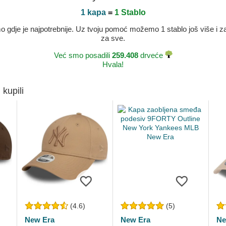
1 kapa
=
1 Stablo
dje je najpotrebnije. Uz tvoju pomoć možemo 1 stablo još više i zaje
za sve.
Već smo posadili
259.408
drveće
Hvala!
 kupili
(4.6)
(5)
New Era
New Era
Ne