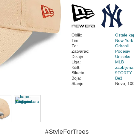
Oblik:
Ostale ka
Tim:
New York
Za:
Odrasli
Zatvarač:
Podesiv
Dizajn:
Uniseks
Liga:
MLB
Kšilt:
zaobljena
Silueta:
9FORTY
Boja:
Bež
Stanje:
Novo; 10
#StyleForTrees