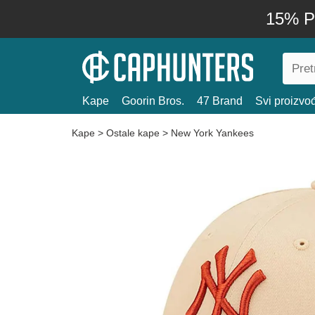
15% P
Kape
Goorin Bros.
47 Brand
Svi proizvo
Kape
>
Ostale kape
>
New York Yankees