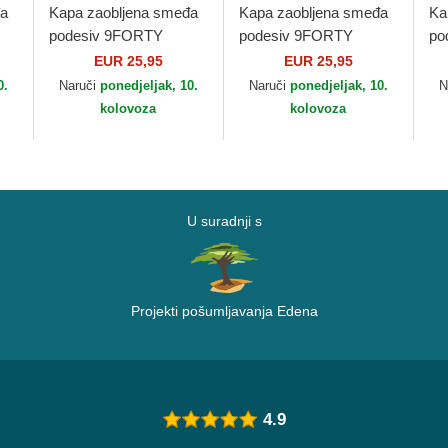
đa
Kapa zaobljena smeđa
Kapa zaobljena smeđa
Ka
podesiv 9FORTY
podesiv 9FORTY
po
w
League Essential New
Outline New York
Le
EUR 25,95
EUR 25,95
York Yankees MLB
Yankees MLB New Era
Yo
0.
Naruči
ponedjeljak, 10.
Naruči
ponedjeljak, 10.
N
New Era
Ne
kolovoza
kolovoza
U suradnji s
Projekti pošumljavanja Edena
4.9