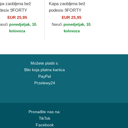
pa zaobljena bež
Kapa zaobljena bež
desiv 9FORTY
podesiv 9FORTY
ague Essential New
League Essential Poly
EUR 25,95
EUR 25,95
rk Yankees MLB
New York Yankees MLB
aruči
ponedjeljak, 10.
Naruči
ponedjeljak, 10.
w Era
New Era
kolovoza
kolovoza
Možete platiti s:
Bilo koja platna kartica
PayPal
Przelewy24
Pronađite nas na:
TikTok
Facebook