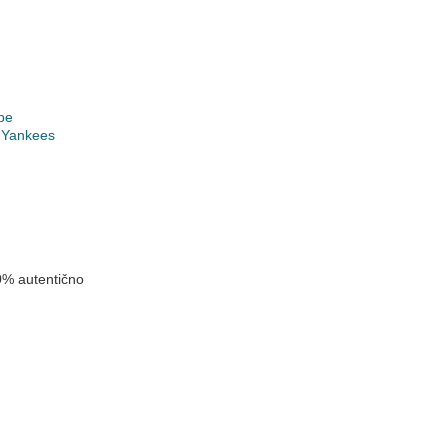
pe
 Yankees
0% autentično