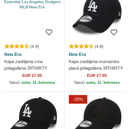
(4.9)
(4.8)
New Era
New Era
Kapa zaobljena crna
Kapa zaobljena mornarsko
prilagođena 39THIRTY
plava prilagođena 39THIRTY
Essential Los Angeles
Classic Los Angeles Dodgers
EUR 27,95
EUR 27,95
Dodgers MLB New Era
MLB New Era
Naruči
sutra, 11. kolovoza
Naruči
sutra, 11. kolovoza
-20%