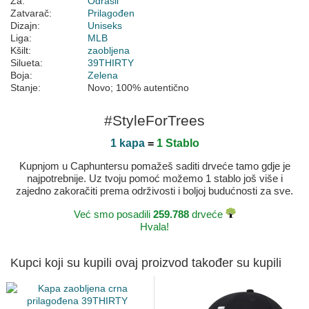
Za:
Odrasli
Zatvarač:
Prilagođen
Dizajn:
Uniseks
Liga:
MLB
Kšilt:
zaobljena
Silueta:
39THIRTY
Boja:
Zelena
Stanje:
Novo; 100% autentično
#StyleForTrees
1 kapa
=
1 Stablo
Kupnjom u Caphuntersu pomažeš saditi drveće tamo gdje je
najpotrebnije. Uz tvoju pomoć možemo 1 stablo još više i
zajedno zakoračiti prema održivosti i boljoj budućnosti za sve.
Već smo posadili
259.788
drveće
Hvala!
Kupci koji su kupili ovaj proizvod također su kupili