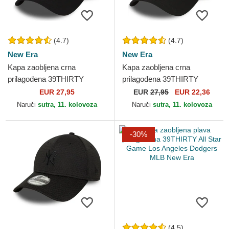
(4.7)
(4.7)
New Era
New Era
Kapa zaobljena crna
Kapa zaobljena crna
prilagođena 39THIRTY
prilagođena 39THIRTY
Essential Los Angeles
Classic New York Yankees
EUR 27,95
EUR
27,95
EUR 22,36
Dodgers MLB New Era
MLB New Era
Naruči
sutra, 11. kolovoza
Naruči
sutra, 11. kolovoza
-30%
(4.5)