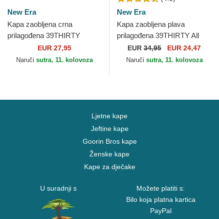
New Era
New Era
Kapa zaobljena crna
Kapa zaobljena plava
prilagođena 39THIRTY
prilagođena 39THIRTY All
Stretch Mesh New York
Star Game Los Angeles
EUR 27,95
EUR
34,95
EUR 24,47
Yankees MLB New Era
Dodgers MLB New Era
Naruči
sutra, 11. kolovoza
Naruči
sutra, 11. kolovoza
Ljetne kape
Jeftine kape
Goorin Bros kape
Ženske kape
Kape za dječake
U suradnji s
Možete platiti s:
Bilo koja platna kartica
PayPal