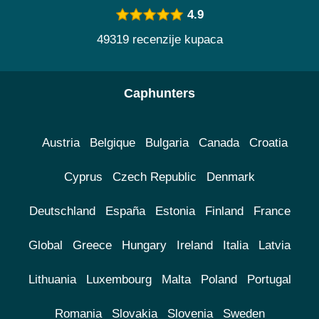
4.9
49319 recenzije kupaca
Caphunters
Austria
Belgique
Bulgaria
Canada
Croatia
Cyprus
Czech Republic
Denmark
Deutschland
España
Estonia
Finland
France
Global
Greece
Hungary
Ireland
Italia
Latvia
Lithuania
Luxembourg
Malta
Poland
Portugal
Romania
Slovakia
Slovenia
Sweden