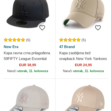
(5)
(5)
New Era
47 Brand
Kapa ravna crna prilagođena
Kapa zaobljena bež
59FIFTY League Essential
snapback New York Yankees
Los Angeles Dodgers MLB
MLB 47 Brand
EUR 38,95
EUR 24,95
New Era
Naruči
utorak, 11. kolovoza
Naruči
utorak, 11. kolovoza