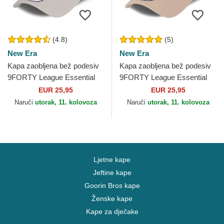
(4.8)
(5)
New Era
New Era
Kapa zaobljena bež podesiv
Kapa zaobljena bež podesiv
9FORTY League Essential
9FORTY League Essential
Poly New York Yankees MLB
New York Yankees MLB New
EUR 25,95
EUR 25,95
New Era
Era
Naruči
utorak, 11. kolovoza
Naruči
utorak, 11. kolovoza
Ljetne kape
Jeftine kape
Goorin Bros kape
Ženske kape
Kape za dječake