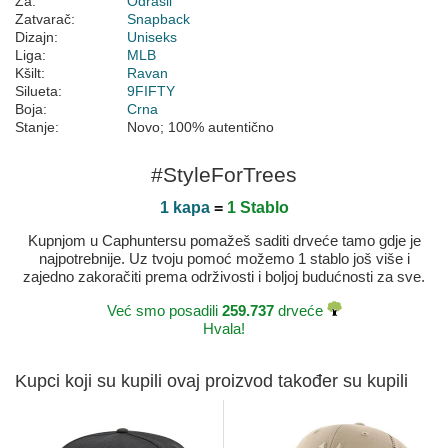
Za:
Odrasli
Zatvarač:
Snapback
Dizajn:
Uniseks
Liga:
MLB
Kšilt:
Ravan
Silueta:
9FIFTY
Boja:
Crna
Stanje:
Novo; 100% autentično
#StyleForTrees
1 kapa
=
1 Stablo
Kupnjom u Caphuntersu pomažeš saditi drveće tamo gdje je
najpotrebnije. Uz tvoju pomoć možemo 1 stablo još više i
zajedno zakoračiti prema održivosti i boljoj budućnosti za sve.
Već smo posadili
259.737
drveće
Hvala!
Kupci koji su kupili ovaj proizvod također su kupili