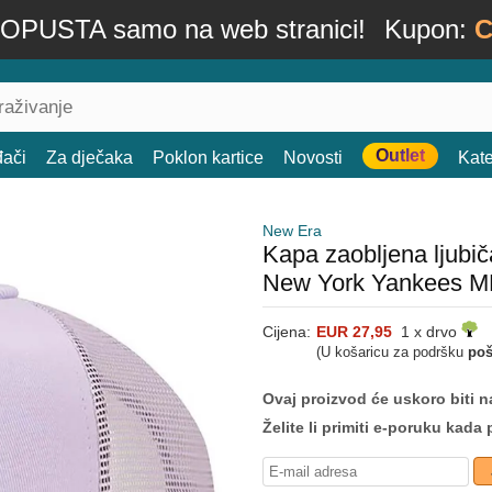
OPUSTA samo na web stranici!
Kupon:
C
Outlet
đači
Za dječaka
Poklon kartice
Novosti
Kate
New Era
Kapa zaobljena ljubi
New York Yankees M
Cijena:
EUR 27,95
1 x drvo
(U košaricu za podršku
poš
Ovaj proizvod će uskoro biti na
Želite li primiti e-poruku ka