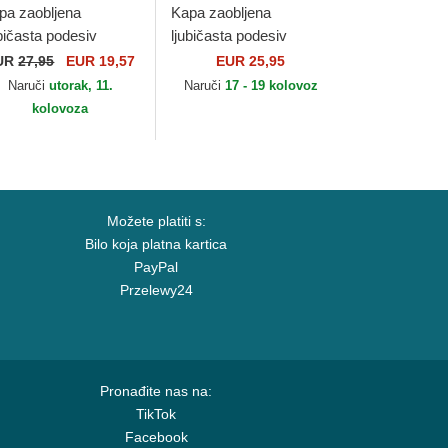
pa zaobljena
Kapa zaobljena
ubičasta podesiv
ljubičasta podesiv
WENTY Gingham
9FORTY League
UR
27,95
EUR 19,57
EUR 25,95
w York Yankees
Essential New York
Naruči
utorak, 11.
Naruči
17 - 19 kolovoz
B New Era
Yankees MLB New Era
kolovoza
Možete platiti s:
Bilo koja platna kartica
PayPal
Przelewy24
Pronađite nas na:
TikTok
Facebook