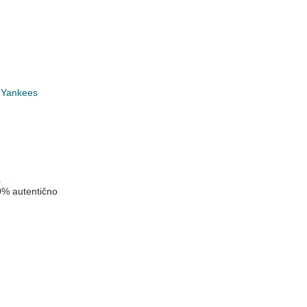
 Yankees
k
a
0% autentično