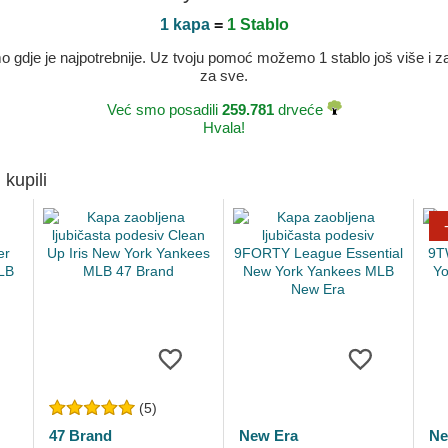
1 kapa
=
1 Stablo
dje je najpotrebnije. Uz tvoju pomoć možemo 1 stablo još više i zaje
za sve.
Već smo posadili
259.781
drveće
Hvala!
 kupili
(5)
47 Brand
New Era
Ne