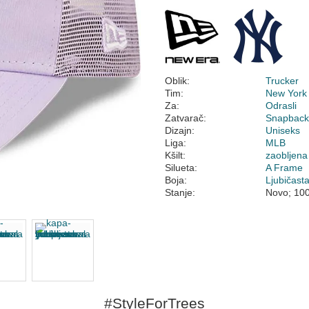
Oblik:
Trucker
Tim:
New York
Za:
Odrasli
Zatvarač:
Snapbac
Dizajn:
Uniseks
Liga:
MLB
Kšilt:
zaobljena
Silueta:
A Frame
Boja:
Ljubičast
Stanje:
Novo; 10
#StyleForTrees