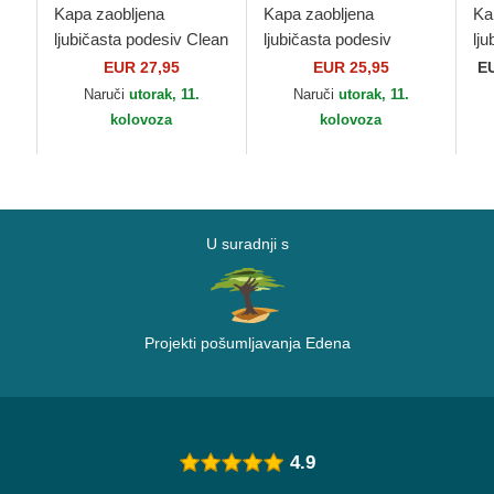
Kapa zaobljena
Kapa zaobljena
Ka
ljubičasta podesiv Clean
ljubičasta podesiv
lj
er
Up Iris New York
9FORTY League
9T
EUR 27,95
EUR 25,95
E
Yankees MLB 47 Brand
Essential New York
Ne
Naruči
utorak, 11.
Naruči
utorak, 11.
Yankees MLB New Era
ML
kolovoza
kolovoza
U suradnji s
Projekti pošumljavanja Edena
4.9