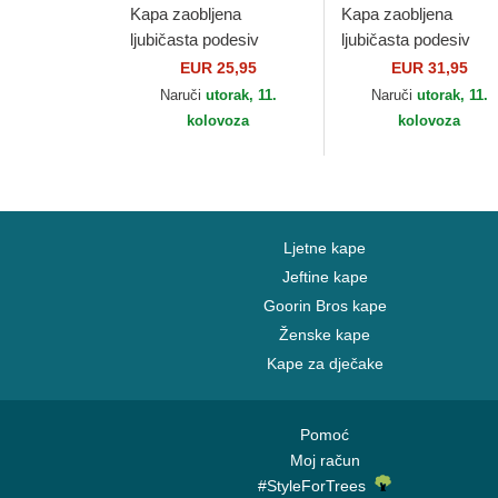
Kapa zaobljena
Kapa zaobljena
ljubičasta podesiv
ljubičasta podesiv
9FORTY League
9TWENTY Seersuck
EUR 25,95
EUR 31,95
Essential New York
New York Yankees
Naruči
utorak, 11.
Naruči
utorak, 11.
Yankees MLB New Era
MLB New Era
kolovoza
kolovoza
Ljetne kape
Jeftine kape
Goorin Bros kape
Ženske kape
Kape za dječake
Pomoć
Moj račun
#StyleForTrees