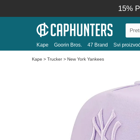
15% P
Kape
Goorin Bros.
47 Brand
Svi proizvo
Kape
>
Trucker
>
New York Yankees