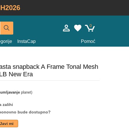
H2026
0
gorije
InstaCap
Pomoć
časta snapback A Frame Tonal Mesh
LB New Era
umljavanje
planet)
 zalihi
da ponovno bude dostupno?
Javi mi