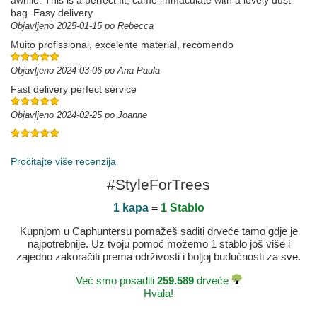
awhile. This is a perfect fit, came immaculate with a lovely dust
bag. Easy delivery
Objavljeno 2025-01-15 po Rebecca
Muito profissional, excelente material, recomendo
Objavljeno 2024-03-06 po Ana Paula
Fast delivery perfect service
Objavljeno 2024-02-25 po Joanne
Objavljeno 2025-03-12 po Javier
Pročitajte više recenzija
#StyleForTrees
1 kapa
=
1 Stablo
Kupnjom u Caphuntersu pomažeš saditi drveće tamo gdje je
najpotrebnije. Uz tvoju pomoć možemo 1 stablo još više i
zajedno zakoračiti prema održivosti i boljoj budućnosti za sve.
Već smo posadili
259.589
drveće
Hvala!