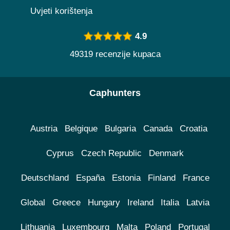
Uvjeti korištenja
4.9
49319 recenzije kupaca
Caphunters
Austria
Belgique
Bulgaria
Canada
Croatia
Cyprus
Czech Republic
Denmark
Deutschland
España
Estonia
Finland
France
Global
Greece
Hungary
Ireland
Italia
Latvia
Lithuania
Luxembourg
Malta
Poland
Portugal