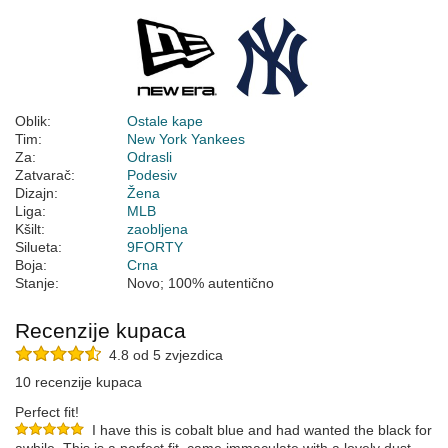
Oblik:
Ostale kape
Tim:
New York Yankees
Za:
Odrasli
Zatvarač:
Podesiv
Dizajn:
Žena
Liga:
MLB
Kšilt:
zaobljena
Silueta:
9FORTY
Boja:
Crna
Stanje:
Novo; 100% autentično
Recenzije kupaca
4.8 od 5 zvjezdica
10 recenzije kupaca
Perfect fit!
I have this is cobalt blue and had wanted the black for