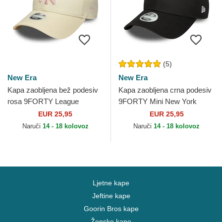
(5)
New Era
New Era
Kapa zaobljena bež podesiv
Kapa zaobljena crna podesiv
rosa 9FORTY League
9FORTY Mini New York
Essential New York Yankees
Yankees MLB New Era
EUR 25,95
EUR 25,95
MLB New Era
Naruči
14 - 18 kolovoz
Naruči
14 - 18 kolovoz
Ljetne kape
Jeftine kape
Goorin Bros kape
Ženske kape