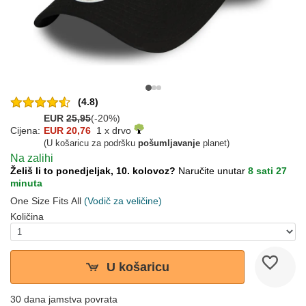
(4.8)
EUR
25,95
(-20%)
Cijena:
EUR 20,76
1 x drvo
(U košaricu za podršku
pošumljavanje
planet)
Na zalihi
Želiš li to ponedjeljak, 10. kolovoz?
Naručite unutar
8 sati 27
minuta
One Size Fits All
(Vodič za veličine)
Količina
U košaricu
30 dana jamstva povrata