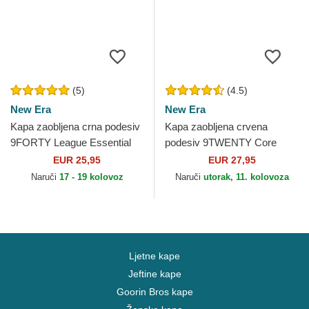
(5)
(4.5)
New Era
New Era
Kapa zaobljena crna podesiv
Kapa zaobljena crvena
9FORTY League Essential
podesiv 9TWENTY Core
Chicago Bulls NBA New Era
Classic Boston Red Sox
EUR 25,95
EUR 27,95
MLB New Era
Naruči
17 - 19 kolovoz
Naruči
utorak, 11. kolovoza
Ljetne kape
Jeftine kape
Goorin Bros kape