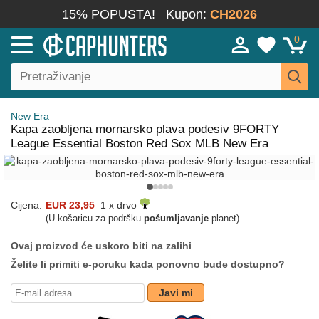
15% POPUSTA!
Kupon:
CH2026
0
New Era
Kapa zaobljena mornarsko plava podesiv 9FORTY
League Essential Boston Red Sox MLB New Era
Cijena:
EUR 23,95
1 x drvo
(U košaricu za podršku
pošumljavanje
planet)
Ovaj proizvod će uskoro biti na zalihi
Želite li primiti e-poruku kada ponovno bude dostupno?
Javi mi