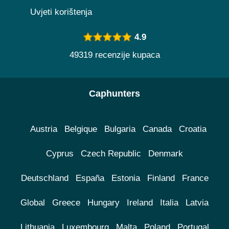
Uvjeti korištenja
4.9
49319 recenzije kupaca
Caphunters
Austria
Belgique
Bulgaria
Canada
Croatia
Cyprus
Czech Republic
Denmark
Deutschland
España
Estonia
Finland
France
Global
Greece
Hungary
Ireland
Italia
Latvia
Lithuania
Luxembourg
Malta
Poland
Portugal