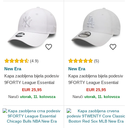
(4.9)
(5)
New Era
New Era
Kapa zaobljena bijela podesiv
Kapa zaobljena bijela podesiv
9FORTY League Essential
9FORTY League Essential
New York Yankees MLB
Los Angeles Dodgers MLB
EUR 25,95
EUR 25,95
New Era
New Era
Naruči
utorak, 11. kolovoza
Naruči
utorak, 11. kolovoza