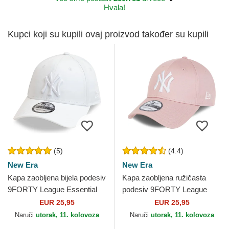
Hvala!
Kupci koji su kupili ovaj proizvod također su kupili
(5)
(4.4)
New Era
New Era
Kapa zaobljena bijela podesiv
Kapa zaobljena ružičasta
9FORTY League Essential
podesiv 9FORTY League
New York Yankees MLB
Essential New York Yankees
EUR 25,95
EUR 25,95
New Era
MLB New Era
Naruči
utorak, 11. kolovoza
Naruči
utorak, 11. kolovoza