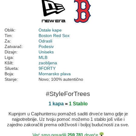
Oblik:
Ostale kape
Tim:
Boston Red Sox
Za:
Odrasli
Zatvarač:
Podesiv
Dizajn:
Uniseks
Liga:
MLB
Kšilt:
zaobljena
Silueta:
9FORTY
Boja:
Mornarsko plava
Stanje:
Novo; 100% autentično
#StyleForTrees
1 kapa
=
1 Stablo
Kupnjom u Caphuntersu pomažeš saditi drveće tamo gdje je
najpotrebnije. Uz tvoju pomoć možemo 1 stablo još više i
zajedno zakoračiti prema održivosti i boljoj budućnosti za sve.
Već smo posadili
259.781
drveće