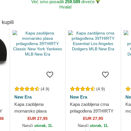
Već smo posadili
259.589
drveće
Hvala!
 kupili
(4.9)
(4.9)
New Era
New Era
Ne
Kapa zaobljena
Kapa zaobljena crna
Ka
TY
mornarsko plava
prilagođena 39THIRTY
mo
prilagođena 39THIRTY
Essential Los Angeles
pr
36
EUR 27,95
EUR 27,95
ra
Classic New York
Dodgers MLB New Era
Cl
Naruči
utorak, 11.
Naruči
utorak, 11.