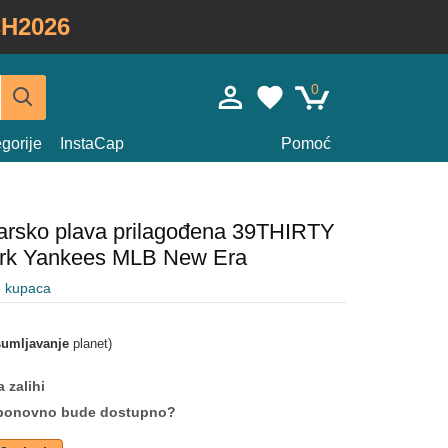
H2026
0
gorije
InstaCap
Pomoć
arsko plava prilagođena 39THIRTY
rk Yankees MLB New Era
e kupaca
umljavanje
planet)
 zalihi
da ponovno bude dostupno?