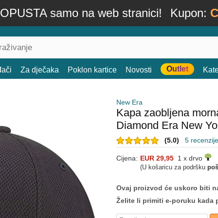
OPUSTA samo na web stranici!
Kupon:
C
Outlet
đači
Za dječaka
Poklon kartice
Novosti
Kate
New Era
Kapa zaobljena morn
Diamond Era New Yo
(5.0)
5 recenzij
Cijena:
EUR 29,95
1 x drvo
(U košaricu za podršku
poš
Ovaj proizvod će uskoro biti na
Želite li primiti e-poruku ka