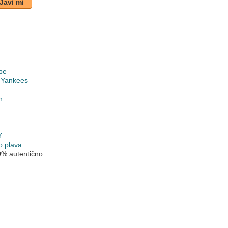
Javi mi
pe
 Yankees
n
Y
o plava
0% autentično