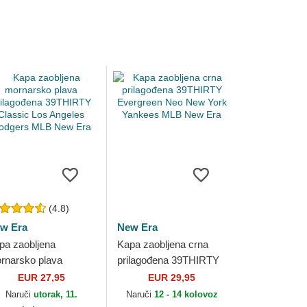
(4.8)
w Era
New Era
pa zaobljena
Kapa zaobljena crna
rnarsko plava
prilagođena 39THIRTY
ilagođena 39THIRTY
Evergreen Neo New
EUR 27,95
EUR 29,95
assic Los Angeles
York Yankees MLB New
Naruči
utorak, 11.
Naruči
12 - 14 kolovoz