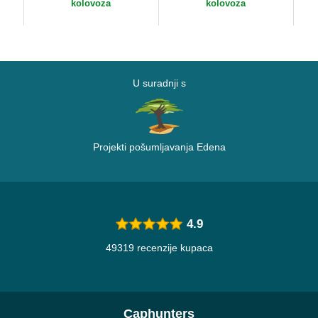
Yankees MLB New Era
Do
kolovoza
kolovoza
U suradnji s
Projekti pošumljavanja Edena
4.9
49319 recenzije kupaca
Caphunters