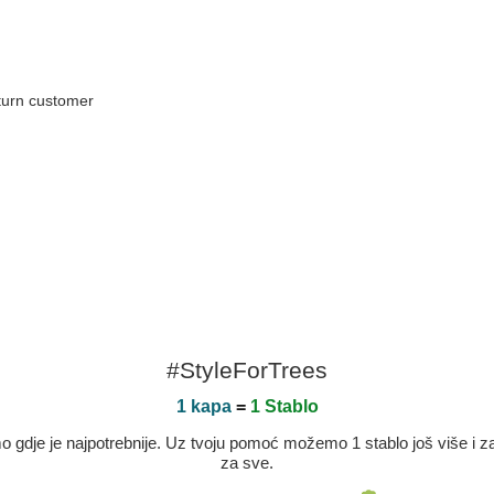
return customer
#StyleForTrees
1 kapa
=
1 Stablo
dje je najpotrebnije. Uz tvoju pomoć možemo 1 stablo još više i zaje
za sve.