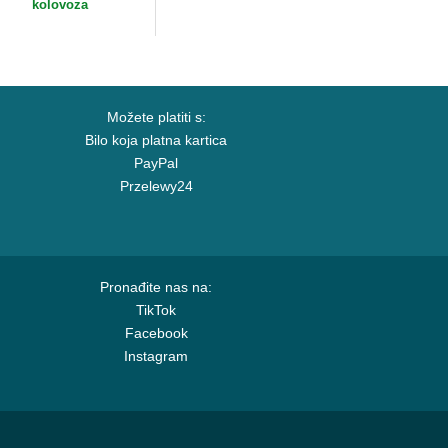
dgers MLB New Era
Era
kolovoza
Možete platiti s:
Bilo koja platna kartica
PayPal
Przelewy24
Pronađite nas na:
TikTok
Facebook
Instagram