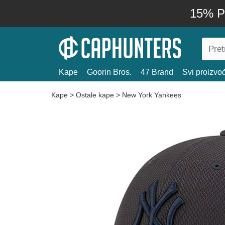
15% P
Kape
Goorin Bros.
47 Brand
Svi proizvo
Kape
>
Ostale kape
>
New York Yankees