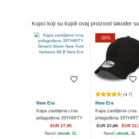
Kupci koji su kupili ovaj proizvod također su
-20%
(4.7)
New Era
New Era
Kapa zaobljena crna
Kapa zaobljena crna
prilagođena 39THIRTY
prilagođena 39THIR
Stretch Mesh New York
Classic New York
EUR 27,95
EUR
27,95
EUR 22,
Yankees MLB New Era
Yankees MLB New E
Naruči
utorak, 11.
Naruči
utorak, 11.