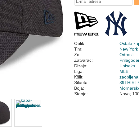
Oblik:
Ostale ka
Tim:
New York
Za:
Odrasli
Zatvarač:
Prilagođe
Dizajn:
Uniseks
Liga:
MLB
Kšilt:
zaobljena
Silueta:
39THIRT
Boja:
Mornarsk
Stanje:
Novo; 10