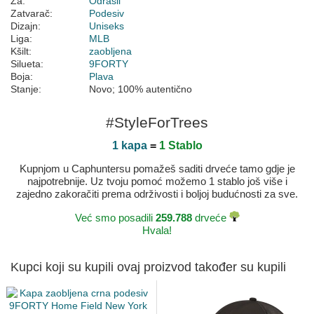
Za:
Odrasli
Zatvarač:
Podesiv
Dizajn:
Uniseks
Liga:
MLB
Kšilt:
zaobljena
Silueta:
9FORTY
Boja:
Plava
Stanje:
Novo; 100% autentično
#StyleForTrees
1 kapa
=
1 Stablo
Kupnjom u Caphuntersu pomažeš saditi drveće tamo gdje je
najpotrebnije. Uz tvoju pomoć možemo 1 stablo još više i
zajedno zakoračiti prema održivosti i boljoj budućnosti za sve.
Već smo posadili
259.788
drveće
Hvala!
Kupci koji su kupili ovaj proizvod također su kupili