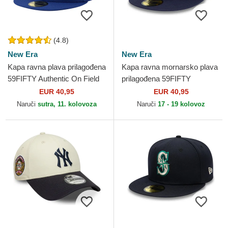
(4.8)
New Era
New Era
Kapa ravna plava prilagođena
Kapa ravna mornarsko plava
59FIFTY Authentic On Field
prilagođena 59FIFTY
Game Los Angeles Dodgers
Authentic On Field Milwaukee
EUR 40,95
EUR 40,95
MLB New Era
Brewers MLB New Era
Naruči
sutra, 11. kolovoza
Naruči
17 - 19 kolovoz