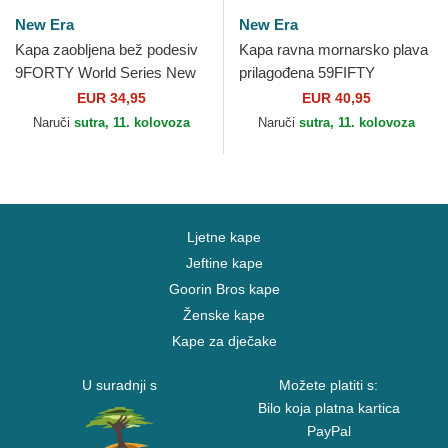
New Era
New Era
Kapa zaobljena bež podesiv
Kapa ravna mornarsko plava
9FORTY World Series New
prilagođena 59FIFTY
York Yankees MLB New Era
Authentic On Field Seattle
EUR 34,95
EUR 40,95
Mariners MLB New Era
Naruči
sutra, 11. kolovoza
Naruči
sutra, 11. kolovoza
Ljetne kape
Jeftine kape
Goorin Bros kape
Ženske kape
Kape za dječake
U suradnji s
Možete platiti s:
Bilo koja platna kartica
PayPal