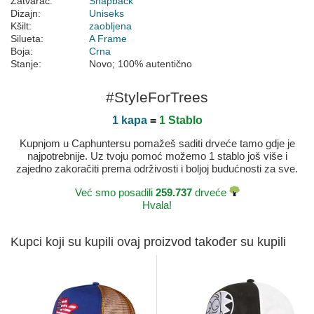
Zatvarač:
Snapback
Dizajn:
Uniseks
Kšilt:
zaobljena
Silueta:
A Frame
Boja:
Crna
Stanje:
Novo; 100% autentično
#StyleForTrees
1 kapa
=
1 Stablo
Kupnjom u Caphuntersu pomažeš saditi drveće tamo gdje je
najpotrebnije. Uz tvoju pomoć možemo 1 stablo još više i
zajedno zakoračiti prema održivosti i boljoj budućnosti za sve.
Već smo posadili
259.737
drveće
Hvala!
Kupci koji su kupili ovaj proizvod također su kupili