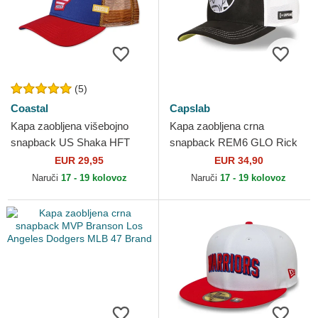
(5)
Coastal
Capslab
Kapa zaobljena višebojno
Kapa zaobljena crna
snapback US Shaka HFT
snapback REM6 GLO Rick
Coastal
Sanchez Rick i Morty
EUR 29,95
EUR 34,90
Capslab
Naruči
17 - 19 kolovoz
Naruči
17 - 19 kolovoz