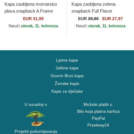
Kapa zaobljena mornarsko
Kapa zaobljena zelena
plava snapback A Frame
snapback Full Flavor
Location Los Angeles
Wordmark French Terry The
EUR 31,95
EUR
39,95
EUR 27,97
Ciudades y Playas
Farm Goorin Bros.
Naruči
utorak, 11. kolovoza
Naruči
utorak, 11. kolovoza
California...
Ljetne kape
Jeftine kape
Goorin Bros kape
Ženske kape
Kape za dječake
U suradnji s
Možete platiti s:
Bilo koja platna kartica
PayPal
Przelewy24
Projekti pošumljavanja