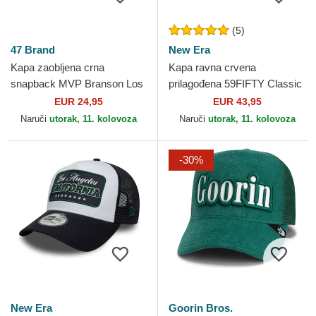
(5)
47 Brand
New Era
Kapa zaobljena crna
Kapa ravna crvena
snapback MVP Branson Los
prilagođena 59FIFTY Classic
Angeles Dodgers MLB 47
Golden State Warriors NBA
EUR 24,95
EUR 43,95
Brand
New Era
Naruči
utorak, 11. kolovoza
Naruči
utorak, 11. kolovoza
-30%
New Era
Goorin Bros.