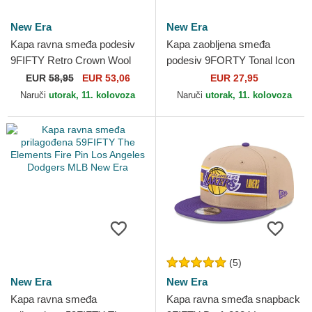
New Era
New Era
Kapa ravna smeđa podesiv
Kapa zaobljena smeđa
9FIFTY Retro Crown Wool
podesiv 9FORTY Tonal Icon
Pinstripe Los Angeles
Los Angeles Dodgers MLB
EUR
58,95
EUR 53,06
EUR 27,95
Dodgers MLB New Era
New Era
Naruči
utorak, 11. kolovoza
Naruči
utorak, 11. kolovoza
(5)
New Era
New Era
Kapa ravna smeđa
Kapa ravna smeđa snapback