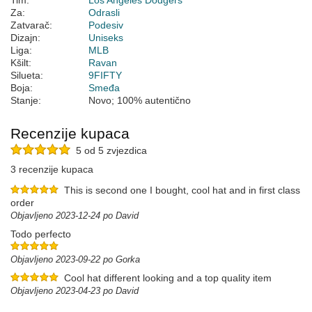
Tim:
Los Angeles Dodgers
Za:
Odrasli
Zatvarač:
Podesiv
Dizajn:
Uniseks
Liga:
MLB
Kšilt:
Ravan
Silueta:
9FIFTY
Boja:
Smeđa
Stanje:
Novo; 100% autentično
Recenzije kupaca
5 od 5 zvjezdica
3 recenzije kupaca
This is second one I bought, cool hat and in first class
order
Objavljeno 2023-12-24 po David
Todo perfecto
Objavljeno 2023-09-22 po Gorka
Cool hat different looking and a top quality item
Objavljeno 2023-04-23 po David