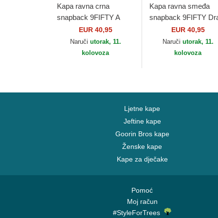
Kapa ravna crna
Kapa ravna smeđa
snapback 9FIFTY A
snapback 9FIFTY Dra
Frame Ring Los
2024 Los Angeles
EUR 40,95
EUR 40,95
Angeles Lakers NBA
Lakers NBA New Era
Naruči
utorak, 11.
Naruči
utorak, 11.
New Era
kolovoza
kolovoza
Ljetne kape
Jeftine kape
Goorin Bros kape
Ženske kape
Kape za dječake
Pomoć
Moj račun
#StyleForTrees