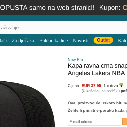
OPUSTA samo na web stranici!
Kupon:
C
Outlet
đači
Za dječaka
Poklon kartice
Novosti
Kate
New Era
Kapa ravna crna snapb
Angeles Lakers NBA
Cijena:
EUR 37,95
1 x drvo
(U košaricu za podršku
poš
Ovaj proizvod će uskoro biti na
Želite li primiti e-poruku ka