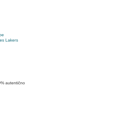
pe
es Lakers
k
0% autentično