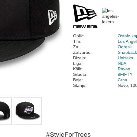
Oblik:
Ostale ka
Tim:
Los Angel
Za:
Odrasli
Zatvarač:
Snapbac
Dizajn:
Uniseks
Liga:
NBA
Kšilt:
Ravan
Silueta:
9FIFTY
Boja:
Crna
Stanje:
Novo; 10
#StyleForTrees