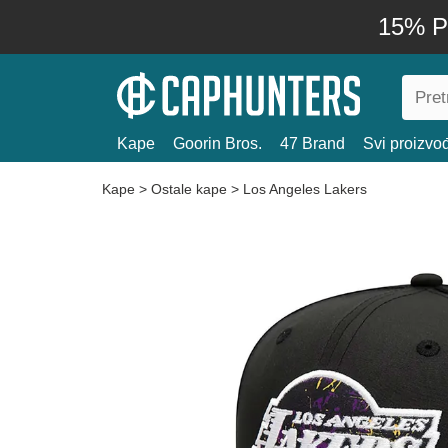
15% P
Kape
Goorin Bros.
47 Brand
Svi proizvo
Kape
>
Ostale kape
>
Los Angeles Lakers