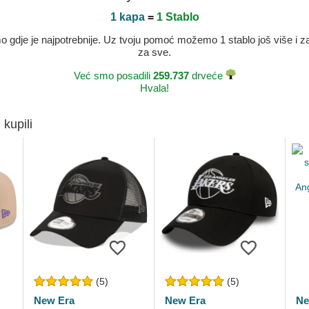
1 kapa
=
1 Stablo
dje je najpotrebnije. Uz tvoju pomoć možemo 1 stablo još više i zaje
za sve.
Već smo posadili
259.737
drveće
Hvala!
 kupili
(5)
(5)
New Era
New Era
Ne