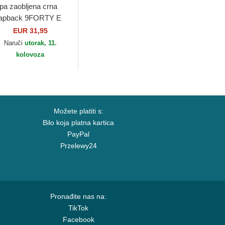
pa zaobljena crna
apback 9FORTY E
ame Metallic Los
EUR 31,95
geles Lakers NBA
Naruči
utorak, 11.
w Era
kolovoza
Možete platiti s:
Bilo koja platna kartica
PayPal
Przelewy24
Pronađite nas na:
TikTok
Facebook