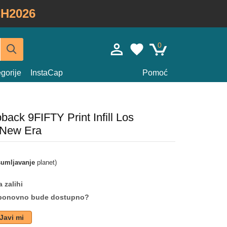
H2026
0
gorije
InstaCap
Pomoć
ack 9FIFTY Print Infill Los
 New Era
umljavanje
planet)
 zalihi
da ponovno bude dostupno?
Javi mi