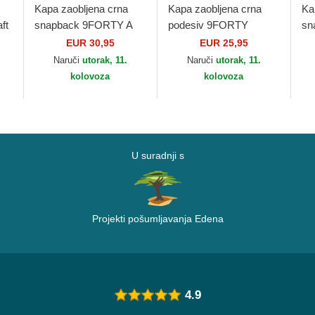
Kapa zaobljena crna
Kapa zaobljena crna
Ka
ft
snapback 9FORTY A
podesiv 9FORTY
sn
Frame Tonal Los
Essential Outline Los
Fr
EUR 30,95
EUR 25,95
Angeles Lakers NBA
Angeles Lakers NBA
An
Naruči
utorak, 11.
Naruči
utorak, 11.
New Era
New Era
Ne
kolovoza
kolovoza
U suradnji s
Projekti pošumljavanja Edena
4.9