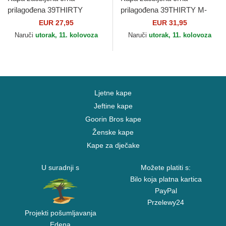
prilagođena 39THIRTY
prilagođena 39THIRTY M-
Essential Los Angeles
Crown A Frame New York
EUR 27,95
EUR 31,95
Dodgers MLB New Era
Yankees MLB New Era
Naruči
utorak, 11. kolovoza
Naruči
utorak, 11. kolovoza
Ljetne kape
Jeftine kape
Goorin Bros kape
Ženske kape
Kape za dječake
U suradnji s
Možete platiti s:
Bilo koja platna kartica
PayPal
Przelewy24
Projekti pošumljavanja
Edena