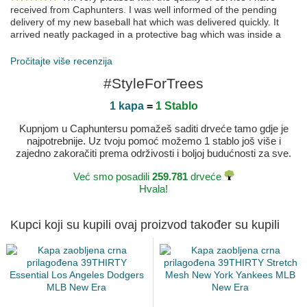
received from Caphunters. I was well informed of the pending
delivery of my new baseball hat which was delivered quickly. It
arrived neatly packaged in a protective bag which was inside a
cardboard box. PS just loved the conformation massage of its
dispatch.
Pročitajte više recenzija
Objavljeno 2023-06-09 po Richard
#StyleForTrees
1 kapa
=
1 Stablo
Kupnjom u Caphuntersu pomažeš saditi drveće tamo gdje je
najpotrebnije. Uz tvoju pomoć možemo 1 stablo još više i
zajedno zakoračiti prema održivosti i boljoj budućnosti za sve.
Već smo posadili
259.781
drveće
Hvala!
Kupci koji su kupili ovaj proizvod također su kupili