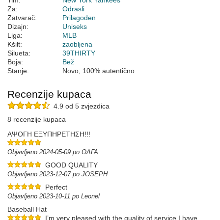
Tim:
New York Yankees
Za:
Odrasli
Zatvarač:
Prilagođen
Dizajn:
Uniseks
Liga:
MLB
Kšilt:
zaobljena
Silueta:
39THIRTY
Boja:
Bež
Stanje:
Novo; 100% autentično
Recenzije kupaca
4.9 od 5 zvjezdica
8 recenzije kupaca
ΑΨΟΓΗ ΕΞΥΠΗΡΕΤΗΣΗ!!!
Objavljeno 2024-05-09 po ΟΛΓΑ
GOOD QUALITY
Objavljeno 2023-12-07 po JOSEPH
Perfect
Objavljeno 2023-10-11 po Leonel
Baseball Hat
I’m very pleased with the quality of service I have