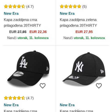
(4.7)
(5)
New Era
New Era
Kapa zaobljena crna
Kapa zaobljena zelena
prilagođena 39THIRTY
prilagođena 39THIRTY
Classic New York Yankees
League Essential New York
EUR
27,95
EUR 22,36
EUR 27,95
MLB New Era
Yankees MLB New Era
Naruči
utorak, 11. kolovoza
Naruči
utorak, 11. kolovoza
(4.7)
New Era
New Era
Kapa zaobljena crna
Kapa zaobljena crna