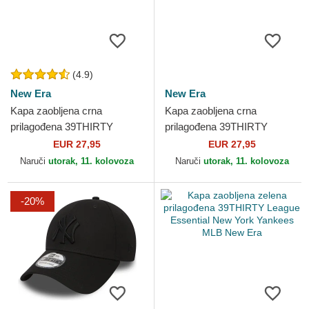
(4.9)
New Era
New Era
Kapa zaobljena crna
Kapa zaobljena crna
prilagođena 39THIRTY
prilagođena 39THIRTY
Essential Los Angeles
Stretch Mesh New York
EUR 27,95
EUR 27,95
Dodgers MLB New Era
Yankees MLB New Era
Naruči
utorak, 11. kolovoza
Naruči
utorak, 11. kolovoza
-20%