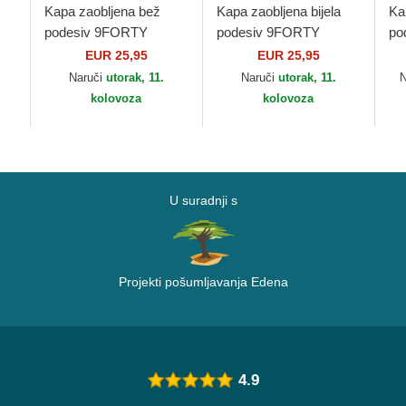
Kapa zaobljena bež
Kapa zaobljena bijela
Ka
podesiv 9FORTY
podesiv 9FORTY
po
w
League Essential New
League Essential Los
Le
EUR 25,95
EUR 25,95
York Yankees MLB
Angeles Dodgers MLB
Ch
Naruči
utorak, 11.
Naruči
utorak, 11.
New Era
New Era
Er
kolovoza
kolovoza
U suradnji s
Projekti pošumljavanja Edena
4.9