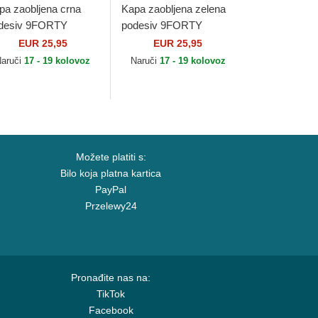
pa zaobljena crna
Kapa zaobljena zelena
desiv 9FORTY
podesiv 9FORTY
ague Essential
League Essential Los
EUR 25,95
EUR 25,95
icago Bulls NBA New
Angeles Dodgers MLB
Naruči
17 - 19 kolovoz
Naruči
17 - 19 kolovoz
a
New Era
Možete platiti s:
Bilo koja platna kartica
PayPal
Przelewy24
Pronađite nas na:
TikTok
Facebook