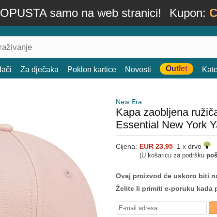
OPUSTA samo na web stranici!
Kupon:
C
Outlet
đači
Za dječaka
Poklon kartice
Novosti
Kate
New Era
Kapa zaobljena ruži
Essential New York 
Cijena:
EUR 23,95
1 x drvo
(U košaricu za podršku
poš
Ovaj proizvod će uskoro biti na
Želite li primiti e-poruku ka