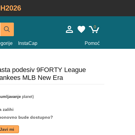
H2026
0
gorije
InstaCap
Pomoć
časta podesiv 9FORTY League
Yankees MLB New Era
umljavanje
planet)
 zalihi
da ponovno bude dostupno?
Javi mi