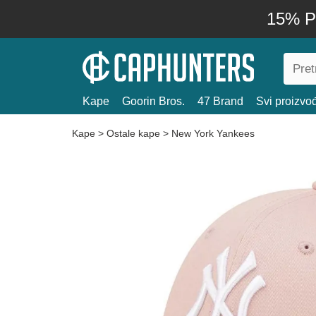
15% P
Kape
Goorin Bros.
47 Brand
Svi proizvo
Kape
>
Ostale kape
>
New York Yankees