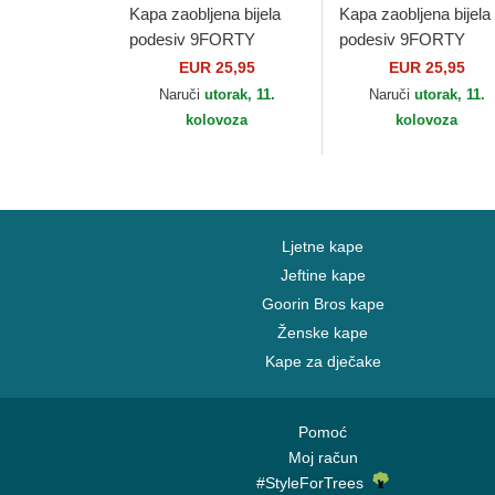
Kapa zaobljena bijela
Kapa zaobljena bijela
podesiv 9FORTY
podesiv 9FORTY
League Essential New
League Essential Ne
EUR 25,95
EUR 25,95
York Yankees MLB
York Yankees MLB
Naruči
utorak, 11.
Naruči
utorak, 11.
New Era
New Era
kolovoza
kolovoza
Ljetne kape
Jeftine kape
Goorin Bros kape
Ženske kape
Kape za dječake
Pomoć
Moj račun
#StyleForTrees