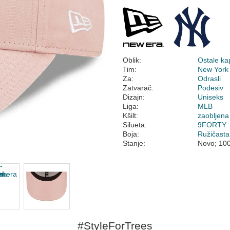
Oblik:
Ostale ka
Tim:
New York
Za:
Odrasli
Zatvarač:
Podesiv
Dizajn:
Uniseks
Liga:
MLB
Kšilt:
zaobljena
Silueta:
9FORTY
Boja:
Ružičasta
Stanje:
Novo; 10
#StyleForTrees