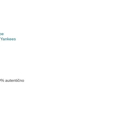
pe
 Yankees
0% autentično