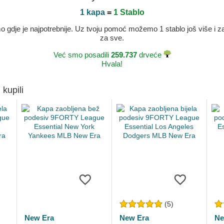
1 kapa
=
1 Stablo
dje je najpotrebnije. Uz tvoju pomoć možemo 1 stablo još više i zaje
za sve.
Već smo posadili
259.737
drveće
Hvala!
 kupili
(5)
New Era
New Era
Ne