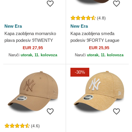
(4.8)
New Era
New Era
Kapa zaobljena mornarsko
Kapa zaobljena smeđa
plava podesiv 9TWENTY
podesiv 9FORTY League
Aspire To Retire Slogan New
Essential New York Yankees
EUR 27,95
EUR 25,95
Era
MLB New Era
Naruči
utorak, 11. kolovoza
Naruči
utorak, 11. kolovoza
-30%
(4.6)