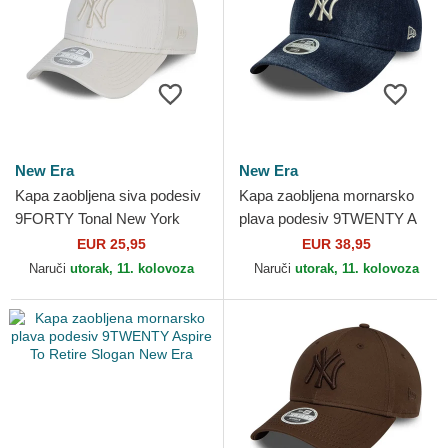
New Era
New Era
Kapa zaobljena siva podesiv
Kapa zaobljena mornarsko
9FORTY Tonal New York
plava podesiv 9TWENTY A
Yankees MLB New Era
Frame Denim New York
EUR 25,95
EUR 38,95
Yankees MLB New Era
Naruči
utorak, 11. kolovoza
Naruči
utorak, 11. kolovoza