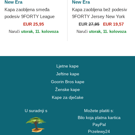
New Era
New Era
Kapa zaobljena smeđa
Kapa zaobljena bež podesiv
podesiv 9FORTY League
9FORTY Jersey New York
Essential New York Yankees
Yankees MLB New Era
EUR 25,95
EUR
27,95
EUR 19,57
MLB New Era
Naruči
utorak, 11. kolovoza
Naruči
utorak, 11. kolovoza
Ljetne kape
Jeftine kape
Goorin Bros kape
Ženske kape
Kape za dječake
U suradnji s
Možete platiti s:
Bilo koja platna kartica
PayPal
Przelewy24