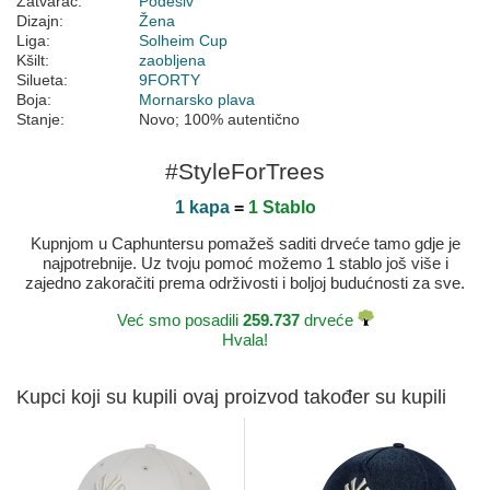
Zatvarač:
Podesiv
Dizajn:
Žena
Liga:
Solheim Cup
Kšilt:
zaobljena
Silueta:
9FORTY
Boja:
Mornarsko plava
Stanje:
Novo; 100% autentično
#StyleForTrees
1 kapa
=
1 Stablo
Kupnjom u Caphuntersu pomažeš saditi drveće tamo gdje je
najpotrebnije. Uz tvoju pomoć možemo 1 stablo još više i
zajedno zakoračiti prema održivosti i boljoj budućnosti za sve.
Već smo posadili
259.737
drveće
Hvala!
Kupci koji su kupili ovaj proizvod također su kupili