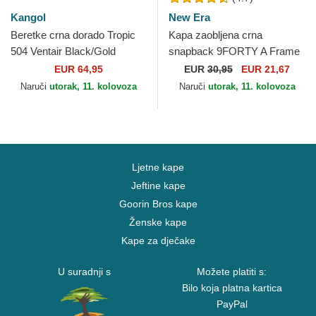
Kangol
New Era
Beretke crna dorado Tropic
Kapa zaobljena crna
504 Ventair Black/Gold
snapback 9FORTY A Frame
Kangol
Tonal Chicago Bulls NBA
EUR 64,95
EUR
30,95
EUR 21,67
New Era
Naruči
utorak, 11. kolovoza
Naruči
utorak, 11. kolovoza
Ljetne kape
Jeftine kape
Goorin Bros kape
Ženske kape
Kape za dječake
U suradnji s
Možete platiti s:
Bilo koja platna kartica
PayPal