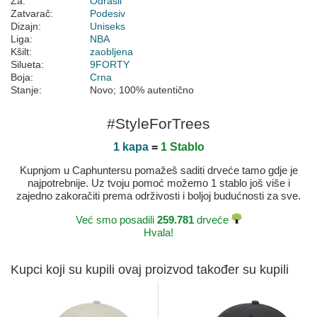
Za:
Odrasli
Zatvarač:
Podesiv
Dizajn:
Uniseks
Liga:
NBA
Kšilt:
zaobljena
Silueta:
9FORTY
Boja:
Crna
Stanje:
Novo; 100% autentično
#StyleForTrees
1 kapa
=
1 Stablo
Kupnjom u Caphuntersu pomažeš saditi drveće tamo gdje je
najpotrebnije. Uz tvoju pomoć možemo 1 stablo još više i
zajedno zakoračiti prema održivosti i boljoj budućnosti za sve.
Već smo posadili
259.781
drveće
Hvala!
Kupci koji su kupili ovaj proizvod također su kupili