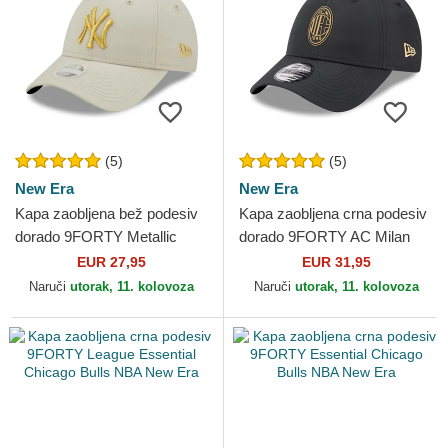
(5)
(5)
New Era
New Era
Kapa zaobljena bež podesiv
Kapa zaobljena crna podesiv
dorado 9FORTY Metallic
dorado 9FORTY AC Milan
New York Yankees MLB
Serie A New Era
EUR 27,95
EUR 31,95
New Era
Naruči
utorak, 11. kolovoza
Naruči
utorak, 11. kolovoza