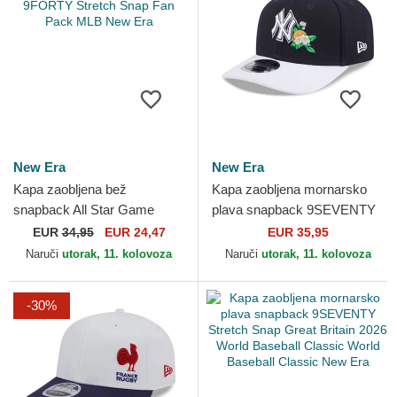
New Era
New Era
Kapa zaobljena bež
Kapa zaobljena mornarsko
snapback All Star Game
plava snapback 9SEVENTY
9FORTY Stretch Snap Fan
Stretch Snap Flower New
EUR
34,95
EUR 24,47
EUR 35,95
Pack MLB New Era
York Yankees MLB New Era
Naruči
utorak, 11. kolovoza
Naruči
utorak, 11. kolovoza
-30%