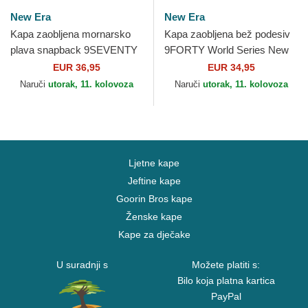
New Era
New Era
Kapa zaobljena mornarsko
Kapa zaobljena bež podesiv
plava snapback 9SEVENTY
9FORTY World Series New
Stretch Snap Iridiscent
York Yankees MLB New Era
EUR 36,95
EUR 34,95
Chelsea Football Club...
Naruči
utorak, 11. kolovoza
Naruči
utorak, 11. kolovoza
Ljetne kape
Jeftine kape
Goorin Bros kape
Ženske kape
Kape za dječake
U suradnji s
Možete platiti s:
Bilo koja platna kartica
PayPal