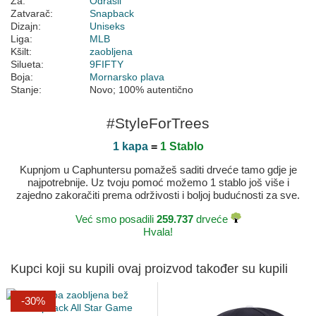
Za:
Odrasli
Zatvarač:
Snapback
Dizajn:
Uniseks
Liga:
MLB
Kšilt:
zaobljena
Silueta:
9FIFTY
Boja:
Mornarsko plava
Stanje:
Novo; 100% autentično
#StyleForTrees
1 kapa
=
1 Stablo
Kupnjom u Caphuntersu pomažeš saditi drveće tamo gdje je
najpotrebnije. Uz tvoju pomoć možemo 1 stablo još više i
zajedno zakoračiti prema održivosti i boljoj budućnosti za sve.
Već smo posadili
259.737
drveće
Hvala!
Kupci koji su kupili ovaj proizvod također su kupili
-30%