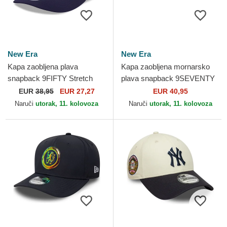
New Era
New Era
Kapa zaobljena plava
Kapa zaobljena mornarsko
snapback 9FIFTY Stretch
plava snapback 9SEVENTY
Snap Flawless French Rugby
Stretch Snap Great Britain
EUR
38,95
EUR 27,27
EUR 40,95
Federation FFR New Era
2026 World Baseball...
Naruči
utorak, 11. kolovoza
Naruči
utorak, 11. kolovoza