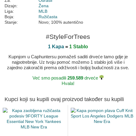
Za:
Odrasli
Dizajn:
Žena
Liga:
MLB
Boja:
Ružičasta
Stanje:
Novo; 100% autentično
#StyleForTrees
1 Kapa
=
1 Stablo
Kupnjom u Caphuntersu pomažeš saditi drveće tamo gdje je
najpotrebnije. Uz tvoju pomoć možemo 1 stablo još više i
zajedno zakoračiti prema održivosti i boljoj budućnosti za sve.
Već smo posadili
259.589
drveće
Hvala!
Kupci koji su kupili ovaj proizvod također su kupili