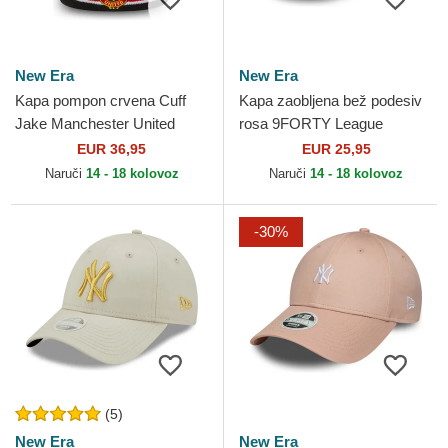
New Era
New Era
Kapa pompon crvena Cuff
Kapa zaobljena bež podesiv
Jake Manchester United
rosa 9FORTY League
Football Club Premier League
Essential New York Yankees
EUR 36,95
EUR 25,95
New Era
MLB New Era
Naruči
14 - 18 kolovoz
Naruči
14 - 18 kolovoz
-30%
(5)
New Era
New Era