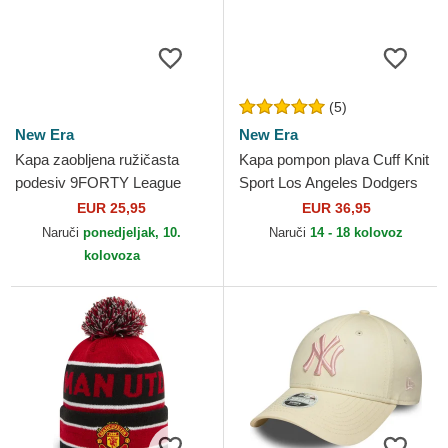
(5)
New Era
New Era
Kapa zaobljena ružičasta
Kapa pompon plava Cuff Knit
podesiv 9FORTY League
Sport Los Angeles Dodgers
Essential New York Yankees
MLB New Era
EUR 25,95
EUR 36,95
MLB New Era
Naruči
ponedjeljak, 10.
Naruči
14 - 18 kolovoz
kolovoza