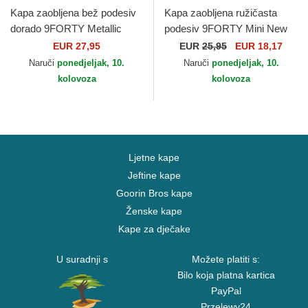
Kapa zaobljena bež podesiv
Kapa zaobljena ružičasta
dorado 9FORTY Metallic
podesiv 9FORTY Mini New
New York Yankees MLB
York Yankees MLB New Era
EUR 27,95
EUR
25,95
EUR 18,17
New Era
Naruči
ponedjeljak, 10.
Naruči
ponedjeljak, 10.
kolovoza
kolovoza
Ljetne kape
Jeftine kape
Goorin Bros kape
Ženske kape
Kape za dječake
U suradnji s
Možete platiti s:
Bilo koja platna kartica
PayPal
Przelewy24