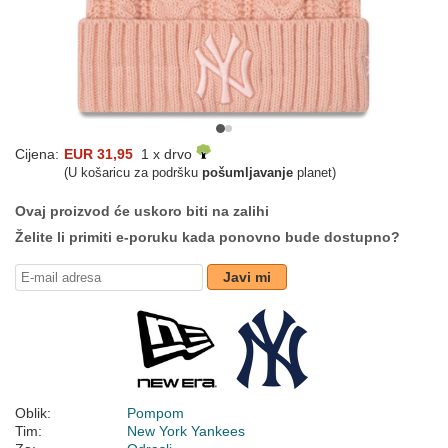
Cijena:
EUR 31,95
1 x drvo
(U košaricu za podršku
pošumljavanje
planet)
Ovaj proizvod će uskoro biti na zalihi
Želite li primiti e-poruku kada ponovno bude dostupno?
Javi mi
Oblik:
Pompom
Tim:
New York Yankees