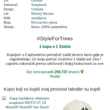
Za:
Odrasli
Zatvarač:
Snapback
Dizajn:
Uniseks
Lik:
Mickey Mouse
Kšilt:
zaobljena
Boja:
Mornarsko plava
Stanje:
Novo; 100% autentično
#StyleForTrees
1 kapa
=
1 Stablo
Kupnjom u Caphuntersu pomažeš saditi drveće tamo gdje je
najpotrebnije. Uz tvoju pomoć možemo 1 stablo još više i
zajedno zakoračiti prema održivosti i boljoj budućnosti za sve.
Već smo posadili
259.737
drveće
Hvala!
Kupci koji su kupili ovaj proizvod također su kupili