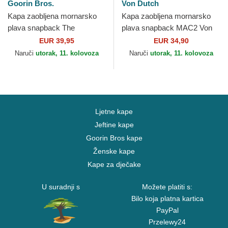
Goorin Bros.
Von Dutch
Kapa zaobljena mornarsko
Kapa zaobljena mornarsko
plava snapback The
plava snapback MAC2 Von
Freedom Eagle The Farm
Dutch
EUR 39,95
EUR 34,90
Goorin Bros.
Naruči
utorak, 11. kolovoza
Naruči
utorak, 11. kolovoza
Ljetne kape
Jeftine kape
Goorin Bros kape
Ženske kape
Kape za dječake
U suradnji s
Možete platiti s:
Bilo koja platna kartica
PayPal
Przelewy24