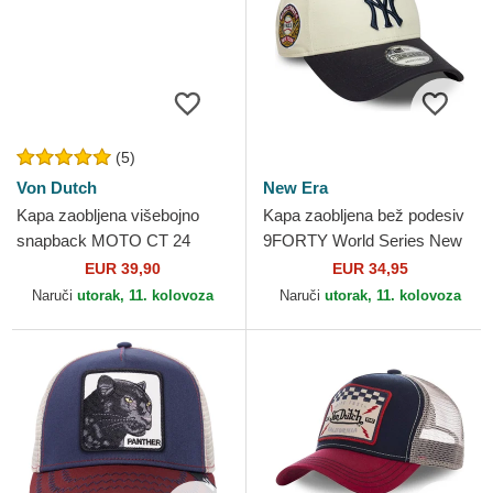
(5)
Von Dutch
New Era
Kapa zaobljena višebojno
Kapa zaobljena bež podesiv
snapback MOTO CT 24
9FORTY World Series New
MotoGP MotoGP Von Dutch
York Yankees MLB New Era
EUR 39,90
EUR 34,95
Naruči
utorak, 11. kolovoza
Naruči
utorak, 11. kolovoza