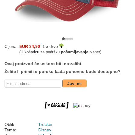
Cijena:
EUR 34,90
1 x drvo
(U košaricu za podršku
pošumljavanje
planet)
Ovaj proizvod će uskoro biti na zalihi
Želite li primiti e-poruku kada ponovno bude dostupno?
Javi mi
Oblik:
Trucker
Tema:
Disney