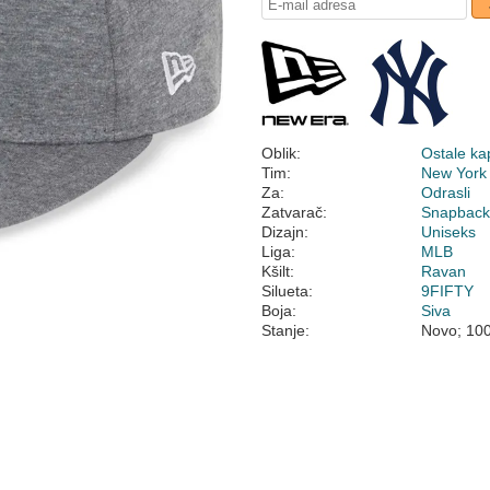
Oblik:
Ostale ka
Tim:
New York
Za:
Odrasli
Zatvarač:
Snapbac
Dizajn:
Uniseks
Liga:
MLB
Kšilt:
Ravan
Silueta:
9FIFTY
Boja:
Siva
Stanje:
Novo; 10