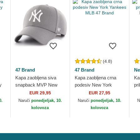
(4.8)
47 Brand
47 Brand
Ne
Kapa zaobljena siva
Kapa zaobljena crna
Ka
y
snapback MVP New
podesiv New York
pr
York Yankees MLB 47
Yankees MLB 47 Brand
Ba
EUR 29,95
EUR 27,95
Brand
0.
Naruči
ponedjeljak, 10.
Naruči
ponedjeljak, 10.
N
kolovoza
kolovoza