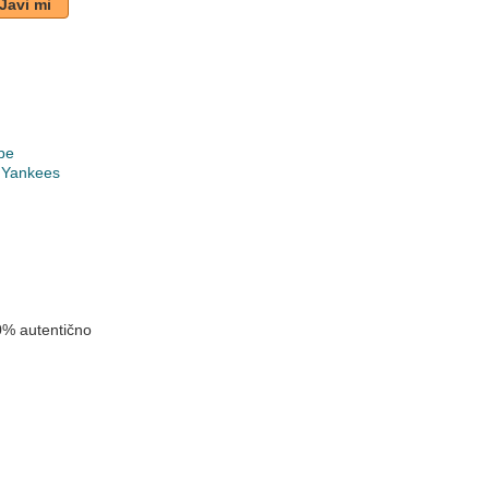
Javi mi
pe
 Yankees
k
0% autentično