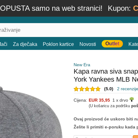
OPUSTA samo na web stranici!
Kupon:
C
Outlet
đači
Za dječaka
Poklon kartice
Novosti
Kate
New Era
Kapa ravna siva sna
York Yankees MLB N
(5.0)
2 recenzij
Cijena:
EUR 35,95
1 x drvo
(U košaricu za podršku
poš
Ovaj proizvod će uskoro biti na
Želite li primiti e-poruku ka