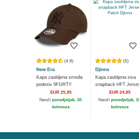
(4.8)
(5)
New Era
Djinns
Kapa zaobljena smeđa
Kapa zaobljena siva
podesiv 9FORTY
snapback HFT Jerse
League Essential New
Patch Djinns
EUR 25,95
EUR 24,95
York Yankees MLB
Naruči
ponedjeljak, 10.
Naruči
ponedjeljak, 1
New Era
kolovoza
kolovoza