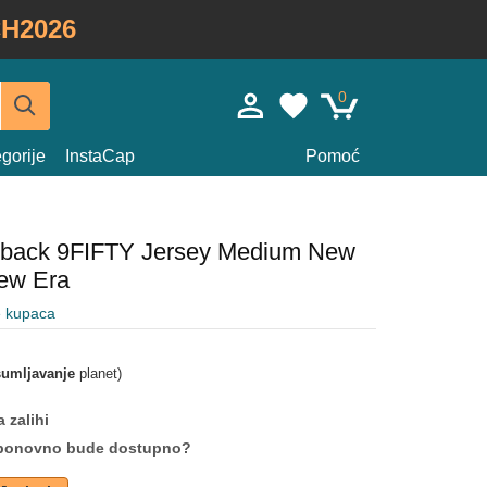
H2026
0
gorije
InstaCap
Pomoć
pback 9FIFTY Jersey Medium New
ew Era
e kupaca
umljavanje
planet)
 zalihi
da ponovno bude dostupno?