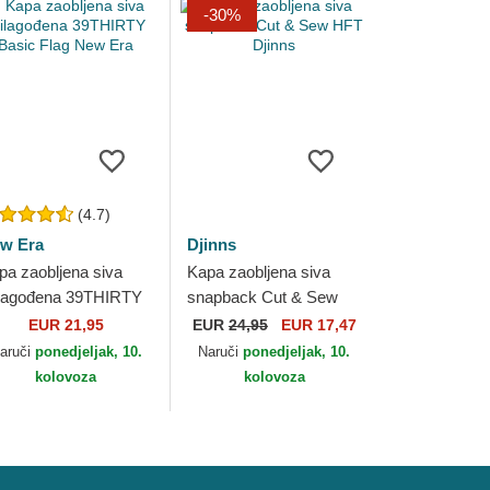
-30%
(4.7)
w Era
Djinns
pa zaobljena siva
Kapa zaobljena siva
ilagođena 39THIRTY
snapback Cut & Sew
sic Flag New Era
HFT Djinns
EUR 21,95
EUR
24,95
EUR 17,47
aruči
ponedjeljak, 10.
Naruči
ponedjeljak, 10.
kolovoza
kolovoza