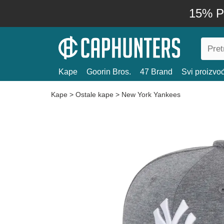
15% P
Kape
Goorin Bros.
47 Brand
Svi proizvo
Kape
>
Ostale kape
>
New York Yankees