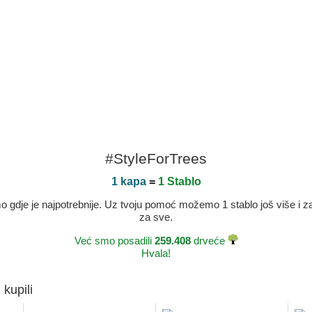
#StyleForTrees
1 kapa
=
1 Stablo
dje je najpotrebnije. Uz tvoju pomoć možemo 1 stablo još više i zaje
za sve.
Već smo posadili
259.408
drveće
Hvala!
 kupili