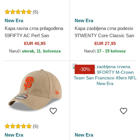
(5)
New Era
New Era
Kapa ravna crna prilagođena
Kapa zaobljena crna podesiv
59FIFTY AC Perf San
9TWENTY Core Classic San
Francisco Giants MLB New
Francisco Giants MLB New
EUR 40,95
EUR 27,95
Era
Era
Naruči
utorak, 11. kolovoza
Naruči
17 - 19 kolovoz
-30%
(5)
New Era
New Era