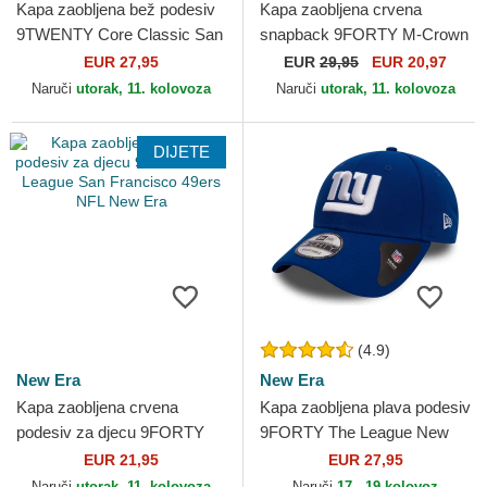
Kapa zaobljena bež podesiv
Kapa zaobljena crvena
9TWENTY Core Classic San
snapback 9FORTY M-Crown
Francisco Giants MLB New
Team San Francisco 49ers
EUR 27,95
EUR
29,95
EUR 20,97
Era
NFL New Era
Naruči
utorak, 11. kolovoza
Naruči
utorak, 11. kolovoza
DIJETE
(4.9)
New Era
New Era
Kapa zaobljena crvena
Kapa zaobljena plava podesiv
podesiv za djecu 9FORTY
9FORTY The League New
The League San Francisco
York Giants NFL New Era
EUR 21,95
EUR 27,95
49ers NFL New Era
Naruči
utorak, 11. kolovoza
Naruči
17 - 19 kolovoz