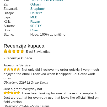
Tim:
San Francisco Giants
Za:
Odrasli
Zatvarač:
Snapback
Dizajn:
Uniseks
Liga:
MLB
Kšilt:
Ravan
Silueta:
9FIFTY
Boja:
Crna
Stanje:
Novo; 100% autentično
Recenzije kupaca
5 od 5 zvjezdica
2 recenzije kupaca
Awesome Service
Not only did I recieve my order quickly, I very much
enjoyed the email I recieved when it shipped! Lol Great work
guys.
Objavljeno 2024-12-24 po Tanya
Just a great everyday hat.
Have been looking for one of these in a snapback.
Just a great hat for everyday use that looks like official fitted on
field version.
Objavljeno 2024-10-22 po Katrina