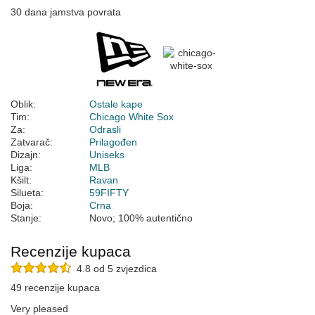
30 dana jamstva povrata
Oblik:
Ostale kape
Tim:
Chicago White Sox
Za:
Odrasli
Zatvarač:
Prilagođen
Dizajn:
Uniseks
Liga:
MLB
Kšilt:
Ravan
Silueta:
59FIFTY
Boja:
Crna
Stanje:
Novo; 100% autentično
Recenzije kupaca
4.8 od 5 zvjezdica
49 recenzije kupaca
Very pleased