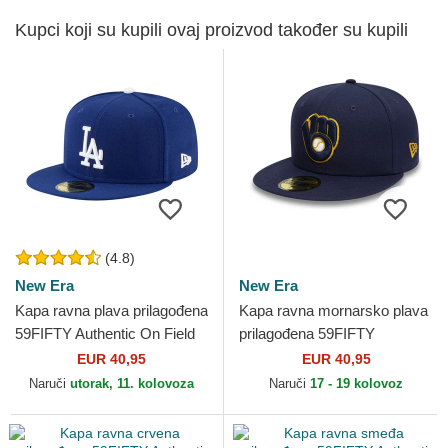
Kupci koji su kupili ovaj proizvod također su kupili
(4.8)
New Era
New Era
Kapa ravna plava prilagođena
Kapa ravna mornarsko plava
59FIFTY Authentic On Field
prilagođena 59FIFTY
Game Los Angeles Dodgers
Authentic On Field Milwaukee
EUR 40,95
EUR 40,95
MLB New Era
Brewers MLB New Era
Naruči
utorak, 11. kolovoza
Naruči
17 - 19 kolovoz