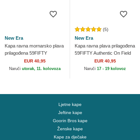
(5)
New Era
New Era
Kapa ravna mornarsko plava
Kapa ravna plava prilagođena
prilagođena 59FIFTY
59FIFTY Authentic On Field
Authentic On Field Seattle
Kansas City Royals MLB
EUR 40,95
EUR 40,95
Mariners MLB New Era
New Era
Naruči
utorak, 11. kolovoza
Naruči
17 - 19 kolovoz
Ljetne kape
Jeftine kape
Goorin Bros kape
Ženske kape
Kape za dječake