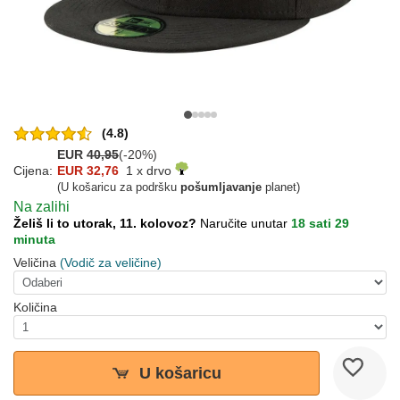
(4.8)
EUR
40,95
(-20%)
Cijena:
EUR 32,76
1 x drvo
(U košaricu za podršku
pošumljavanje
planet)
Na zalihi
Želiš li to utorak, 11. kolovoz?
Naručite unutar
18 sati 29
minuta
Veličina
(Vodič za veličine)
Količina
U košaricu