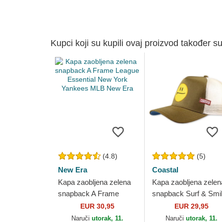
Kupci koji su kupili ovaj proizvod također su
(4.8)
(5)
New Era
Coastal
Kapa zaobljena zelena
Kapa zaobljena zelen
snapback A Frame
snapback Surf & Smi
League Essential New
HFT Coastal
EUR 30,95
EUR 29,95
York Yankees MLB
Naruči
utorak, 11.
Naruči
utorak, 11.