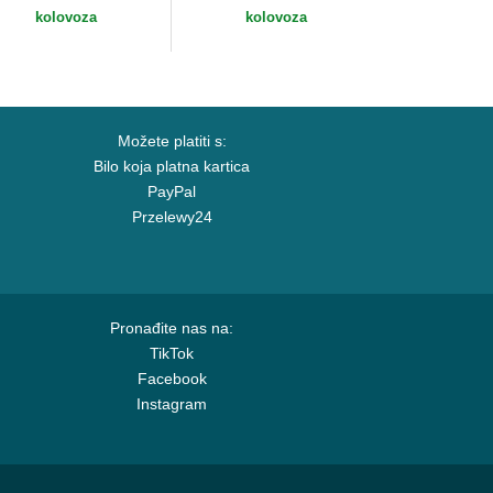
udades y Playas
Texas New Era
kolovoza
kolovoza
ifornia...
Možete platiti s:
Bilo koja platna kartica
PayPal
Przelewy24
Pronađite nas na:
TikTok
Facebook
Instagram