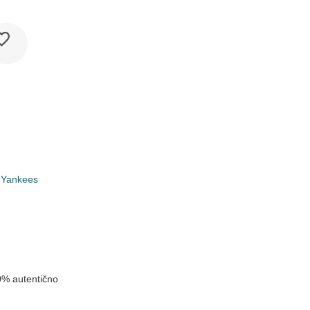
 Yankees
k
0% autentično