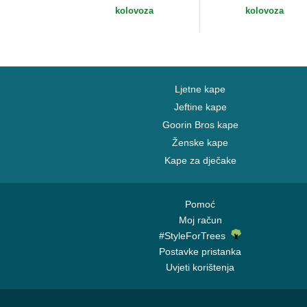
New Era
kolovoza
kolovoza
Ljetne kape
Jeftine kape
Goorin Bros kape
Ženske kape
Kape za dječake
Pomoć
Moj račun
#StyleForTrees
Postavke pristanka
Uvjeti korištenja