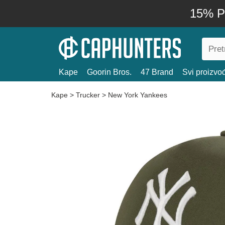
15% P
Kape
Goorin Bros.
47 Brand
Svi proizvo
Kape
>
Trucker
>
New York Yankees