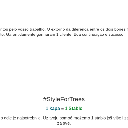
os pelo vosso trabalho. O extorno da diferenca entre os dois bones fo
feito. Garantidamente ganharam 1 cliente. Boa continuação e sucesso
#StyleForTrees
1 kapa
=
1 Stablo
dje je najpotrebnije. Uz tvoju pomoć možemo 1 stablo još više i zaje
za sve.