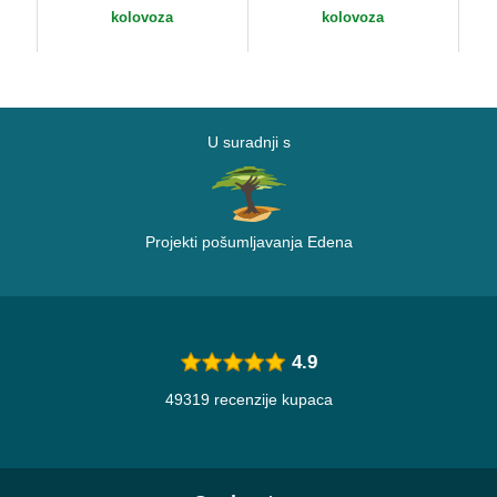
Ci
kolovoza
kolovoza
Cal
U suradnji s
Projekti pošumljavanja Edena
4.9
49319 recenzije kupaca