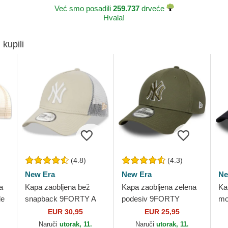
Već smo posadili
259.737
drveće
Hvala!
 kupili
(4.8)
(4.3)
New Era
New Era
Ne
a
Kapa zaobljena bež
Kapa zaobljena zelena
Ka
le
snapback 9FORTY A
podesiv 9FORTY
mo
Frame New York
Outline New York
sn
EUR 30,95
EUR 25,95
Yankees MLB New Era
Yankees MLB New Era
Lo
Naruči
utorak, 11.
Naruči
utorak, 11.