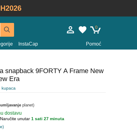
H2026
0
gorije
InstaCap
Pomoć
ena snapback 9FORTY A Frame New
ew Era
e kupaca
umljavanje
planet)
nu dostavu
Naručite unutar
1 sati 27 minuta
ne)