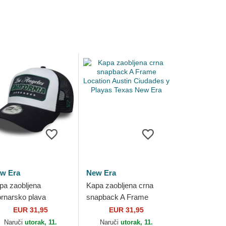
w Era
New Era
pa zaobljena
Kapa zaobljena crna
rnarsko plava
snapback A Frame
apback A Frame
Location Austin
EUR 31,95
EUR 31,95
cation Los Angeles
Ciudades y Playas
Naruči
utorak, 11.
Naruči
utorak, 11.