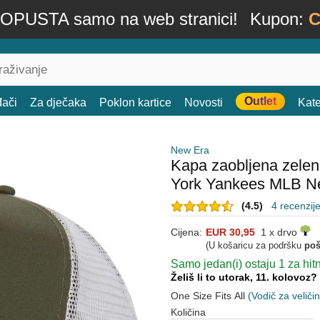
OPUSTA samo na web stranici!
Kupon:
C
Outlet
đači
Za dječaka
Poklon kartice
Novosti
Kate
New Era
Kapa zaobljena zel
York Yankees MLB N
(4.5)
4 recenzij
Cijena:
EUR 30,95
1 x drvo
(U košaricu za podršku
poš
Samo jedan(i) ostaju 1 za hit
Želiš li to utorak, 11. kolovoz?
One Size Fits All
(Vodič za veliči
Količina