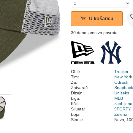
U košaricu
30 dana jamstva povrata
Oblik:
Trucker
Tim:
New York
Za:
Odrasli
Zatvarač:
Snapbac
Dizajn:
Uniseks
Liga:
MLB
Kšilt:
zaobljena
Silueta:
9FORTY
Boja:
Zelena
Stanje:
Novo; 10