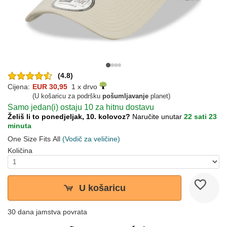
(4.8)
Cijena:
EUR 30,95
1 x drvo
(U košaricu za podršku
pošumljavanje
planet)
Samo jedan(i) ostaju 10 za hitnu dostavu
Želiš li to ponedjeljak, 10. kolovoz?
Naručite unutar
22 sati 23
minuta
One Size Fits All
(Vodič za veličine)
Količina
U košaricu
30 dana jamstva povrata