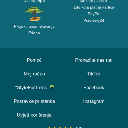
U suradnji s
Možete platiti s:
Bilo koja platna kartica
PayPal
Przelewy24
Projekti pošumljavanja
Edena
Pomoć
Pronađite nas na:
Moj račun
TikTok
#StyleForTrees
Facebook
Postavke pristanka
Instagram
Uvjeti korištenja