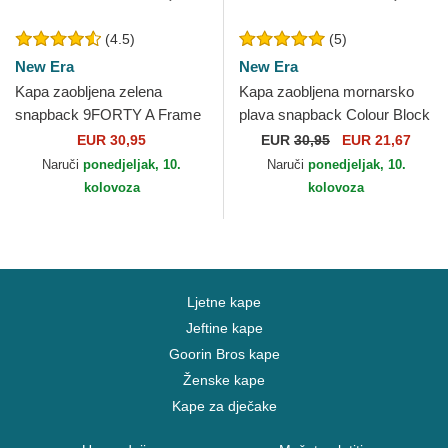
(4.5)
(5)
New Era
New Era
Kapa zaobljena zelena
Kapa zaobljena mornarsko
snapback 9FORTY A Frame
plava snapback Colour Block
New York Yankees MLB
A Frame New York Yankees
EUR 30,95
EUR
30,95
EUR 21,67
New Era
MLB New Era
Naruči
ponedjeljak, 10.
Naruči
ponedjeljak, 10.
kolovoza
kolovoza
Ljetne kape
Jeftine kape
Goorin Bros kape
Ženske kape
Kape za dječake