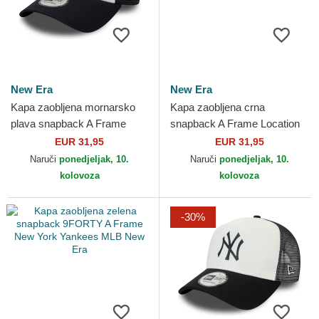
New Era
New Era
Kapa zaobljena mornarsko
Kapa zaobljena crna
plava snapback A Frame
snapback A Frame Location
Location Los Angeles
Austin Ciudades y Playas
EUR 31,95
EUR 31,95
Ciudades y Playas
Texas New Era
Naruči
ponedjeljak, 10.
Naruči
ponedjeljak, 10.
California...
kolovoza
kolovoza
-30%