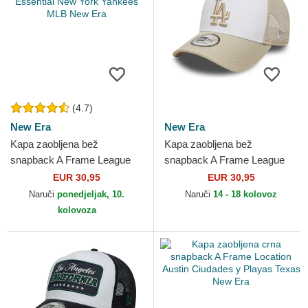
(4.7)
New Era
New Era
Kapa zaobljena bež
Kapa zaobljena bež
snapback A Frame League
snapback A Frame League
Essential New York Yankees
Essential Los Angeles
EUR 30,95
EUR 30,95
MLB New Era
Dodgers MLB New Era
Naruči
ponedjeljak, 10.
Naruči
14 - 18 kolovoz
kolovoza