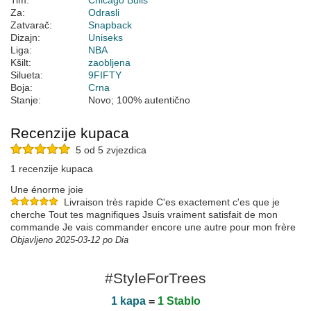
Tim:
Chicago Bulls
Za:
Odrasli
Zatvarač:
Snapback
Dizajn:
Uniseks
Liga:
NBA
Kšilt:
zaobljena
Silueta:
9FIFTY
Boja:
Crna
Stanje:
Novo; 100% autentično
Recenzije kupaca
5 od 5 zvjezdica
1 recenzije kupaca
Une énorme joie
Livraison très rapide C'es exactement c'es que je
cherche Tout tes magnifiques Jsuis vraiment satisfait de mon
commande Je vais commander encore une autre pour mon frère
Objavljeno 2025-03-12 po Dia
#StyleForTrees
1 kapa
=
1 Stablo