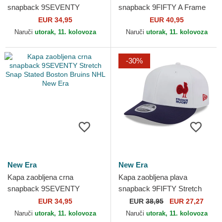
snapback 9SEVENTY
snapback 9FIFTY A Frame
Stretch Snap Stated Chicago
Precurved Hardwood
EUR 34,95
EUR 40,95
Blackhawks NHL New Era
Classics Chicago Bulls NBA
Naruči
utorak, 11. kolovoza
Naruči
utorak, 11. kolovoza
New Era
-30%
New Era
New Era
Kapa zaobljena crna
Kapa zaobljena plava
snapback 9SEVENTY
snapback 9FIFTY Stretch
Stretch Snap Stated Boston
Snap Flawless French Rugby
EUR 34,95
EUR
38,95
EUR 27,27
Bruins NHL New Era
Federation FFR New Era
Naruči
utorak, 11. kolovoza
Naruči
utorak, 11. kolovoza