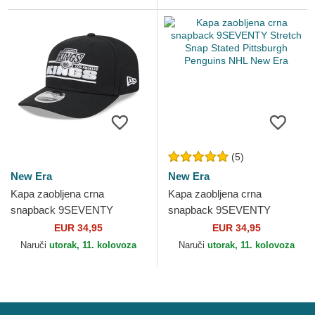
(5)
New Era
New Era
Kapa zaobljena crna
Kapa zaobljena crna
snapback 9SEVENTY
snapback 9SEVENTY
Stretch Snap Stated Los
Stretch Snap Stated
EUR 34,95
EUR 34,95
Angeles Kings NHL New Era
Pittsburgh Penguins NHL
Naruči
utorak, 11. kolovoza
Naruči
utorak, 11. kolovoza
New Era