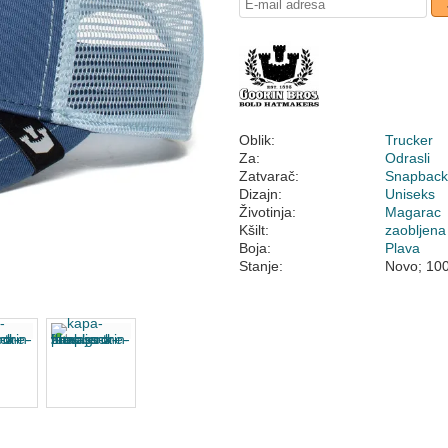
Oblik:
Trucker
Za:
Odrasli
Zatvarač:
Snapbac
Dizajn:
Uniseks
Životinja:
Magarac
Kšilt:
zaobljena
Boja:
Plava
Stanje:
Novo; 10