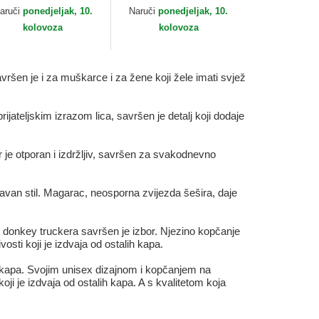
orin Bros.
Cock The Farm Goorin
aruči
ponedjeljak, 10.
Naruči
ponedjeljak, 10.
Bros.
kolovoza
kolovoza
ršen je i za muškarce i za žene koji žele imati svjež
ijateljskim izrazom lica, savršen je detalj koji dodaje
ir je otporan i izdržljiv, savršen za svakodnevno
abavan stil. Magarac, neosporna zvijezda šešira, daje
 donkey truckera savršen je izbor. Njezino kopčanje
osti koji je izdvaja od ostalih kapa.
 kapa. Svojim unisex dizajnom i kopčanjem na
oji je izdvaja od ostalih kapa. A s kvalitetom koja