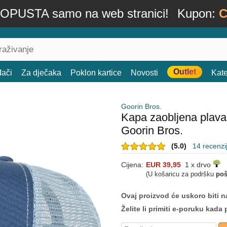
OPUSTA samo na web stranici!
Kupon:
C
Outlet
đači
Za dječaka
Poklon kartice
Novosti
Kate
Goorin Bros.
Kapa zaobljena plav
Goorin Bros.
(5.0)
14 recenzi
Cijena:
EUR 39,95
1 x drvo
(U košaricu za podršku
poš
Ovaj proizvod će uskoro biti na
Želite li primiti e-poruku ka