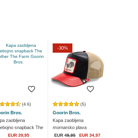
-30%
(4.6)
(5)
orin Bros.
Goorin Bros.
pa zaobljena
Kapa zaobljena
šebojno snapback The
mornarsko plava
nther The Farm
snapback Shleather
EUR 39,95
EUR
49,95
EUR 34,97