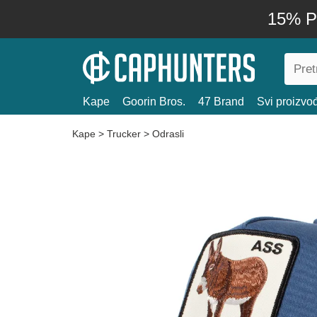
15% P
Kape
Goorin Bros.
47 Brand
Svi proizvo
Kape
>
Trucker
>
Odrasli