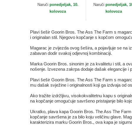
Goorin Bros.
Naruči
ponedjeljak, 10.
Naruči
ponedjeljak, 1
kolovoza
kolovoza
Plavi šešir Goorin Bros. The Ass The Farm s magarcem
i originalan stil. Njegovo kopčanje s kopčom omogućuje
Magarac je zvijezda ovog šešira, a pojavljuje se na iz
zabavan dodir svakoj odjevnoj kombinaciji.
Marka Goorin Bros. sinonim je za kvalitetu i stil, a ov
nošenje. Izvezena zakrpa dodaje dašak elegancije i pre
Plavi šešir Goorin Bros. The Ass The Farm s magarcem i
mu dašak svježine i originalnosti koji ga izdvaja od os
Ako tražite izdržljivu, visokokvalitetnu kapu s orig
na kopčanje omogućuje savršeno pristajanje bilo kojoj v
Ukratko, plava kapa Goorin Bros. The Ass The Farm s
kopčanje savršena je za bilo koju veličinu glave. Maga
karakterizira marku Goorin Bros., ova kapa je sigurna 