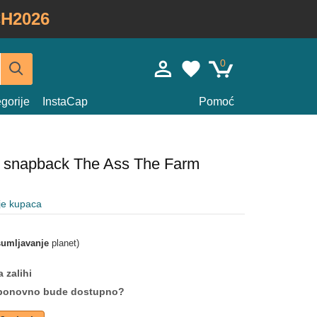
H2026
0
gorije
InstaCap
Pomoć
a snapback The Ass The Farm
je kupaca
umljavanje
planet)
 zalihi
da ponovno bude dostupno?