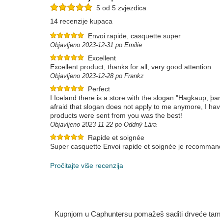
5 od 5 zvjezdica
14 recenzije kupaca
Envoi rapide, casquette super
Objavljeno 2023-12-31 po Emilie
Excellent
Excellent product, thanks for all, very good attention.
Objavljeno 2023-12-28 po Frankz
Perfect
I Iceland there is a store with the slogan "Hagkaup, þ
afraid that slogan does not apply to me anymore, I hav
products were sent from you was the best!
Objavljeno 2023-11-22 po Oddný Lára
Rapide et soignée
Super casquette Envoi rapide et soignée je recommand
Objavljeno 2023-08-02 po Olivier
Pročitajte više recenzija
Kupnjom u Caphuntersu pomažeš saditi drveće tamo g