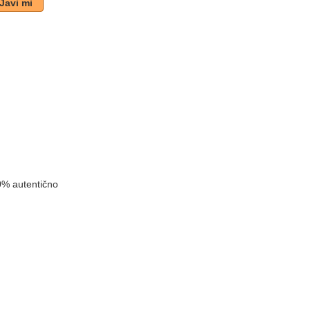
Javi mi
k
0% autentično