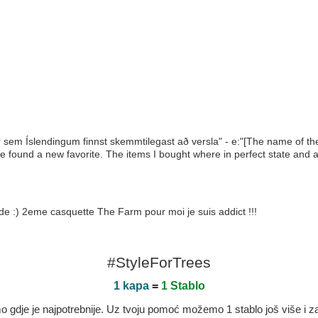
ar sem Íslendingum finnst skemmtilegast að versla" - e:"[The name of t
e found a new favorite. The items I bought where in perfect state and a
e :) 2eme casquette The Farm pour moi je suis addict !!!
#StyleForTrees
1 kapa
=
1 Stablo
dje je najpotrebnije. Uz tvoju pomoć možemo 1 stablo još više i zaje