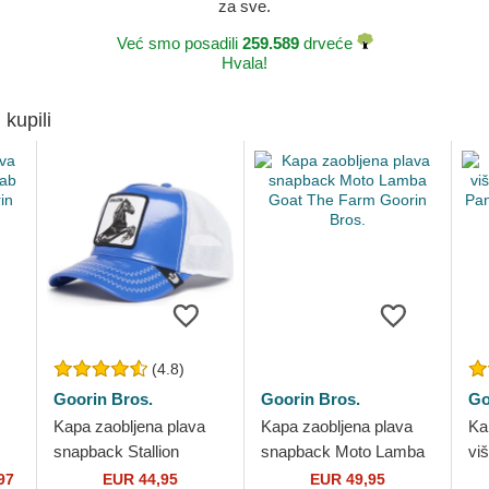
za sve.
Već smo posadili
259.589
drveće
Hvala!
 kupili
(4.8)
Goorin Bros.
Goorin Bros.
Go
Kapa zaobljena plava
Kapa zaobljena plava
Ka
snapback Stallion
snapback Moto Lamba
vi
Horsepower Puff Patent
Goat The Farm Goorin
Pa
97
EUR 44,95
EUR 49,95