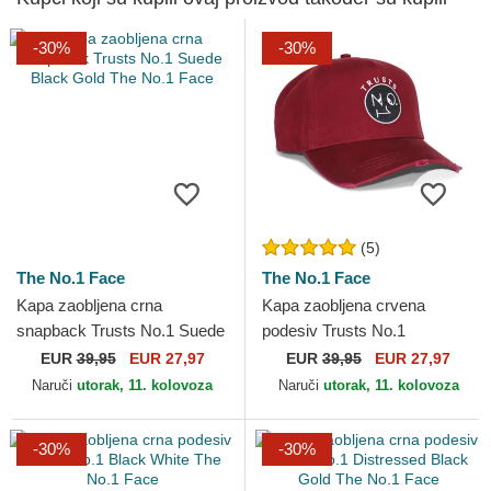
-30%
-30%
(5)
The No.1 Face
The No.1 Face
Kapa zaobljena crna
Kapa zaobljena crvena
snapback Trusts No.1 Suede
podesiv Trusts No.1
Black Gold The No.1 Face
Distressed Black White The
EUR
39,95
EUR 27,97
EUR
39,95
EUR 27,97
No.1 Face
Naruči
utorak, 11. kolovoza
Naruči
utorak, 11. kolovoza
-30%
-30%