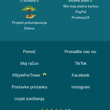
U suradnji s
Možete platiti s:
Bilo koja platna kartica
PayPal
Przelewy24
Projekti pošumljavanja
Edena
Pomoć
Pronađite nas na:
Moj račun
TikTok
#StyleForTrees
Facebook
Postavke pristanka
Instagram
Uvjeti korištenja