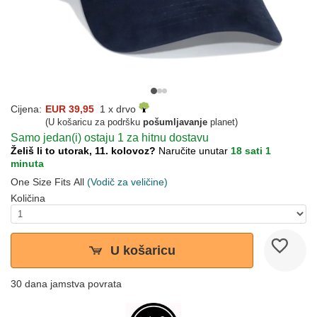
Cijena:
EUR 39,95
1 x drvo
(U košaricu za podršku
pošumljavanje
planet)
Samo jedan(i) ostaju 1 za hitnu dostavu
Želiš li to utorak, 11. kolovoz?
Naručite unutar
18 sati 1
minuta
One Size Fits All
(Vodič za veličine)
Količina
U košaricu
30 dana jamstva povrata