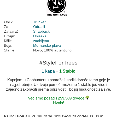
Oblik:
Trucker
Za:
Odrasli
Zatvarač:
Snapback
Dizajn:
Uniseks
Kšilt:
zaobljena
Boja:
Mornarsko plava
Stanje:
Novo; 100% autentično
#StyleForTrees
1 kapa
=
1 Stablo
Kupnjom u Caphuntersu pomažeš saditi drveće tamo gdje je
najpotrebnije. Uz tvoju pomoć možemo 1 stablo još više i
zajedno zakoračiti prema održivosti i boljoj budućnosti za sve.
Već smo posadili
259.589
drveće
Hvala!
Kupci koji su kupili ovaj proizvod također su kupili