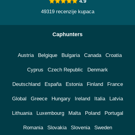
4.9
49319 recenzije kupaca
Caphunters
Austria
Belgique
Bulgaria
Canada
Croatia
Cyprus
Czech Republic
Denmark
Deutschland
España
Estonia
Finland
France
Global
Greece
Hungary
Ireland
Italia
Latvia
Lithuania
Luxembourg
Malta
Poland
Portugal
Romania
Slovakia
Slovenia
Sweden