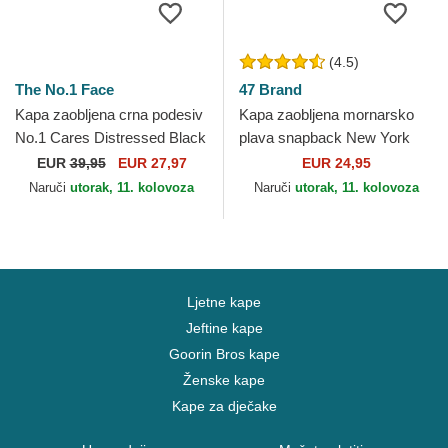
(4.5)
The No.1 Face
47 Brand
Kapa zaobljena crna podesiv
Kapa zaobljena mornarsko
No.1 Cares Distressed Black
plava snapback New York
Gold The No.1 Face
Yankees MLB 47 Brand
EUR
39,95
EUR 27,97
EUR 24,95
Naruči
utorak, 11. kolovoza
Naruči
utorak, 11. kolovoza
Ljetne kape
Jeftine kape
Goorin Bros kape
Ženske kape
Kape za dječake