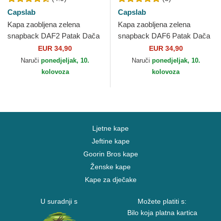
Capslab
Capslab
Kapa zaobljena zelena
Kapa zaobljena zelena
snapback DAF2 Patak Dača
snapback DAF6 Patak Dača
Looney Tunes Capslab
Looney Tunes Capslab
EUR 34,90
EUR 34,90
Naruči
ponedjeljak, 10.
Naruči
ponedjeljak, 10.
kolovoza
kolovoza
Ljetne kape
Jeftine kape
Goorin Bros kape
Ženske kape
Kape za dječake
U suradnji s
Možete platiti s:
Bilo koja platna kartica