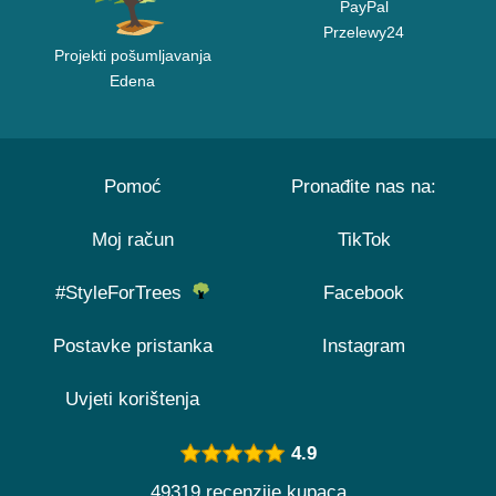
PayPal
Przelewy24
Projekti pošumljavanja
Edena
Pomoć
Pronađite nas na:
Moj račun
TikTok
#StyleForTrees
Facebook
Postavke pristanka
Instagram
Uvjeti korištenja
4.9
49319 recenzije kupaca