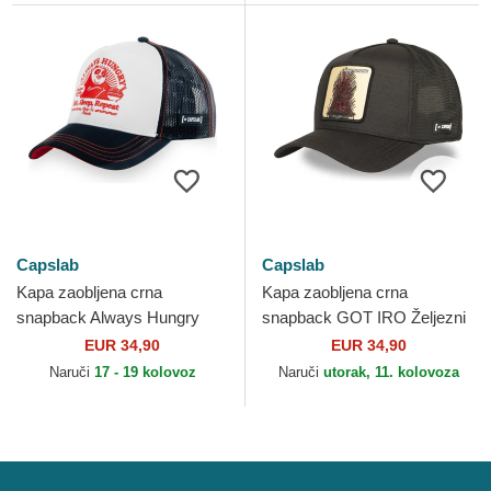
Capslab
Capslab
Kapa zaobljena crna
Kapa zaobljena crna
snapback Always Hungry
snapback GOT IRO Željezni
KFP TAKB Po Kung Fu
Prijestol Igra prijestolja
EUR 34,90
EUR 34,90
Panda Capslab
Capslab
Naruči
17 - 19 kolovoz
Naruči
utorak, 11. kolovoza