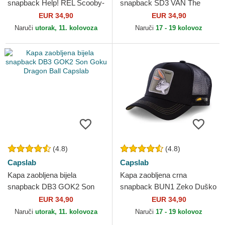
snapback Help! REL Scooby-
snapback SD3 VAN The
Doo Capslab
Mystery Machine Scooby-
EUR 34,90
EUR 34,90
Doo Capslab
Naruči
utorak, 11. kolovoza
Naruči
17 - 19 kolovoz
(4.8)
(4.8)
Capslab
Capslab
Kapa zaobljena bijela
Kapa zaobljena crna
snapback DB3 GOK2 Son
snapback BUN1 Zeko Duško
Goku Dragon Ball Capslab
Looney Tunes Capslab
EUR 34,90
EUR 34,90
Naruči
utorak, 11. kolovoza
Naruči
17 - 19 kolovoz