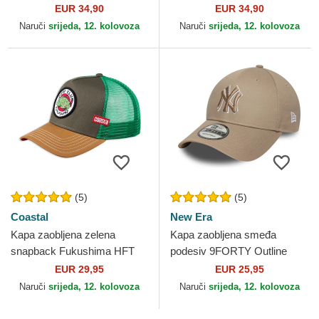
Capslab
EUR 34,90
EUR 34,90
Naruči
srijeda, 12. kolovoza
Naruči
srijeda, 12. kolovoza
(5)
(5)
Coastal
New Era
Kapa zaobljena zelena
Kapa zaobljena smeđa
snapback Fukushima HFT
podesiv 9FORTY Outline
Coastal
New York Yankees MLB New
EUR 29,95
EUR 25,95
Era
Naruči
srijeda, 12. kolovoza
Naruči
srijeda, 12. kolovoza