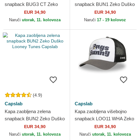
snapback BUG3 CT Zeko
snapback BUN1 Zeko Duško
Duško Looney Tunes
Looney Tunes Capslab
EUR 34,90
EUR 34,90
Capslab
Naruči
utorak, 11. kolovoza
Naruči
17 - 19 kolovoz
(4.9)
Capslab
Capslab
Kapa zaobljena zelena
Kapa zaobljena višebojno
snapback BUN2 Zeko Duško
snapback LOO11 WHA Zeko
Looney Tunes Capslab
Duško Looney Tunes
EUR 34,90
EUR 34,90
Capslab
Naruči
utorak, 11. kolovoza
Naruči
utorak, 11. kolovoza