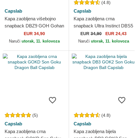
(4.8)
Capslab
Capslab
Kapa zaobljena višebojno
Kapa zaobljena crna
snapback DBZ9 GOH Gohan
snapback Ultra Instinct DBS5
Vs Majin Buu Dragon Ball
SIG Son Goku Dragon Ball
EUR 34,90
EUR
34,90
EUR 24,43
Capslab
Capslab
Naruči
utorak, 11. kolovoza
Naruči
utorak, 11. kolovoza
(5)
(4.8)
Capslab
Capslab
Kapa zaobljena crna
Kapa zaobljena bijela