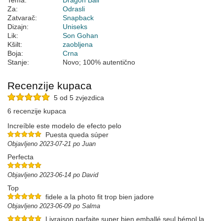
Tema:
Dragon Ball
Za:
Odrasli
Zatvarač:
Snapback
Dizajn:
Uniseks
Lik:
Son Gohan
Kšilt:
zaobljena
Boja:
Crna
Stanje:
Novo; 100% autentično
Recenzije kupaca
5 od 5 zvjezdica
6 recenzije kupaca
Increíble este modelo de efecto pelo
Puesta queda súper
Objavljeno 2023-07-21 po Juan
Perfecta
Objavljeno 2023-06-14 po David
Top
fidele a la photo fit trop bien jadore
Objavljeno 2023-06-09 po Salma
Livraison parfaite super bien emballé seul bémol la