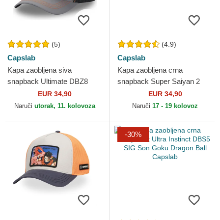
(5)
(4.9)
Capslab
Capslab
Kapa zaobljena siva
Kapa zaobljena crna
snapback Ultimate DBZ8
snapback Super Saiyan 2
GOH Son Gohan Dragon Ball
DBZSUP Son Gohan Dragon
EUR 34,90
EUR 34,90
Capslab
Ball Capslab
Naruči
utorak, 11. kolovoza
Naruči
17 - 19 kolovoz
-30%