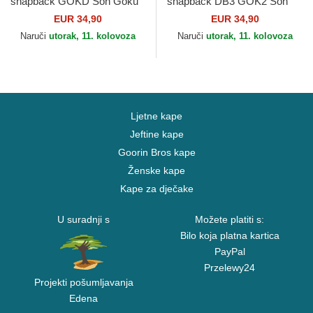
snapback GOKD Son Goku
snapback DB3 GOK2 Son
Dragon Ball Capslab
Goku Dragon Ball Capslab
EUR 34,90
EUR 34,90
Naruči
utorak, 11. kolovoza
Naruči
utorak, 11. kolovoza
Ljetne kape
Jeftine kape
Goorin Bros kape
Ženske kape
Kape za dječake
U suradnji s
Možete platiti s:
Bilo koja platna kartica
PayPal
Przelewy24
Projekti pošumljavanja
Edena