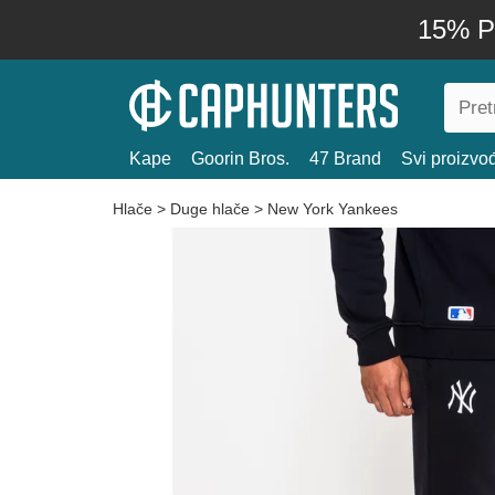
15% P
Kape
Goorin Bros.
47 Brand
Svi proizvo
Hlače
>
Duge hlače
>
New York Yankees