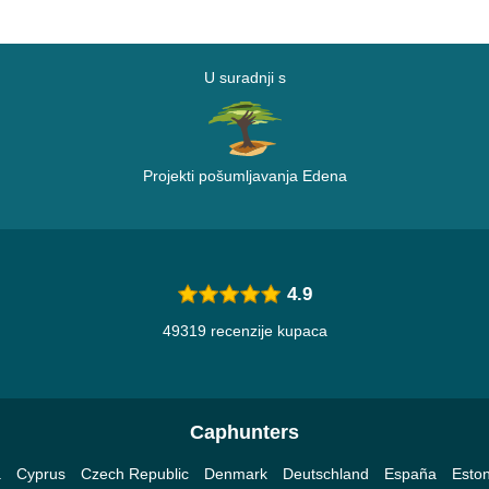
U suradnji s
Projekti pošumljavanja Edena
4.9
49319 recenzije kupaca
Caphunters
a
Cyprus
Czech Republic
Denmark
Deutschland
España
Eston