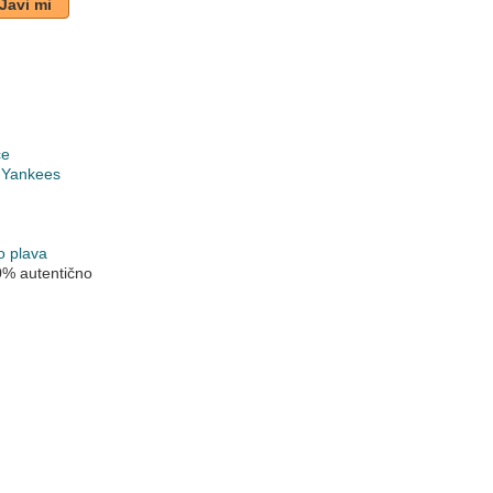
Javi mi
če
 Yankees
o plava
0% autentično