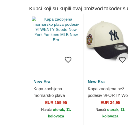
Kupci koji su kupili ovaj proizvod također su
New Era
New Era
Kapa zaobljena
Kapa zaobljena bež
mornarsko plava
podesiv 9FORTY Wor
podesiv 9TWENTY
Series New York
EUR 159,95
EUR 34,95
Suede New York
Yankees MLB New E
Naruči
utorak, 11.
Naruči
utorak, 11.
Yankees MLB New Era
kolovoza
kolovoza