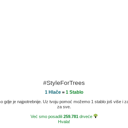
#StyleForTrees
1 Hlače
=
1 Stablo
dje je najpotrebnije. Uz tvoju pomoć možemo 1 stablo još više i zaje
za sve.
Već smo posadili
259.781
drveće
Hvala!