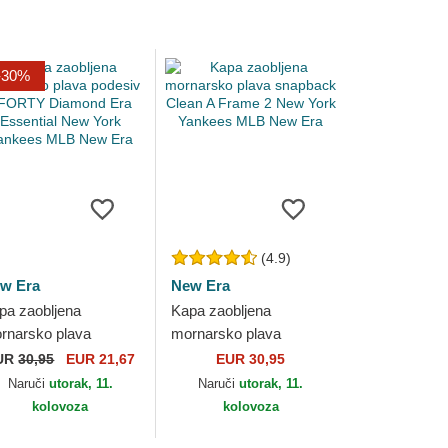
-30%
(4.9)
w Era
New Era
pa zaobljena
Kapa zaobljena
rnarsko plava
mornarsko plava
desiv 9FORTY
snapback Clean A
UR
30,95
EUR 21,67
EUR 30,95
amond Era Essential
Frame 2 New York
Naruči
utorak, 11.
Naruči
utorak, 11.
w York Yankees
Yankees MLB New Era
kolovoza
kolovoza
B New Era