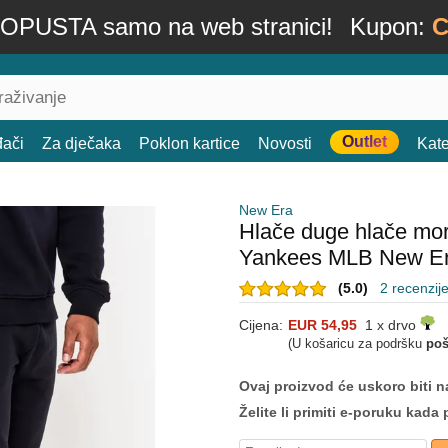
OPUSTA samo na web stranici!
Kupon:
C
Outlet
đači
Za dječaka
Poklon kartice
Novosti
Kate
New Era
Hlače duge hlače mor
Yankees MLB New E
(5.0)
2 recenzij
Cijena:
EUR 54,95
1 x drvo
(U košaricu za podršku
poš
Ovaj proizvod će uskoro biti na
Želite li primiti e-poruku ka