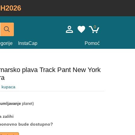
H2026
0
gorije
InstaCap
Pomoć
narsko plava Track Pant New York
ra
e kupaca
umljavanje
planet)
 zalihi
da ponovno bude dostupno?