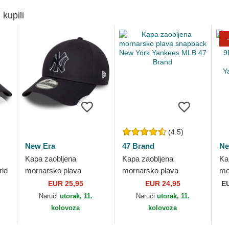
 kupili
(4.5)
New Era
47 Brand
Ne
Kapa zaobljena
Kapa zaobljena
Ka
ld
mornarsko plava
mornarsko plava
mo
podesiv 9FORTY
snapback New York
po
EUR 25,95
EUR 24,95
E
ra
Outline New York
Yankees MLB 47 Brand
Di
Naruči
utorak, 11.
Naruči
utorak, 11.
Yankees MLB New Era
Ne
kolovoza
kolovoza
ML