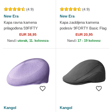
(4.9)
(4.9)
New Era
New Era
Kapa ravna kamena
Kapa zaobljena kamena
prilagođena 59FIFTY
podesiv 9FORTY Basic Flag
Essential New York Yankees
New Era
EUR 38,95
EUR 20,95
MLB New Era
Naruči
utorak, 11. kolovoza
Naruči
17 - 19 kolovoz
Kangol
Kangol