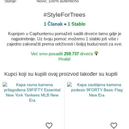
Stanje:
Novo; 100% autentično
#StyleForTrees
1 Članak
=
1 Stablo
Kupnjom u Caphuntersu pomažeš saditi drveće tamo gdje je
najpotrebnije. Uz tvoju pomoć možemo 1 stablo još više i
zajedno zakoračiti prema održivosti i boljoj budućnosti za sve.
Već smo posadili
259.737
drveće
Hvala!
Kupci koji su kupili ovaj proizvod također su kupili