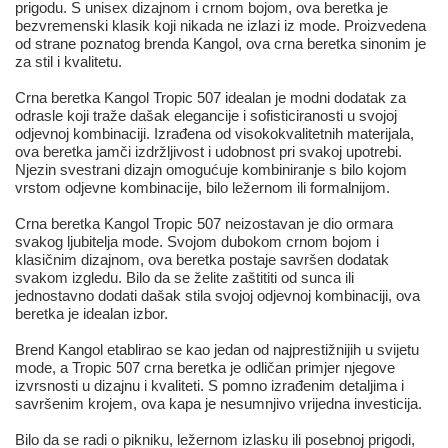
prigodu. S unisex dizajnom i crnom bojom, ova beretka je
bezvremenski klasik koji nikada ne izlazi iz mode. Proizvedena
od strane poznatog brenda Kangol, ova crna beretka sinonim je
za stil i kvalitetu.
Crna beretka Kangol Tropic 507 idealan je modni dodatak za
odrasle koji traže dašak elegancije i sofisticiranosti u svojoj
odjevnoj kombinaciji. Izrađena od visokokvalitetnih materijala,
ova beretka jamči izdržljivost i udobnost pri svakoj upotrebi.
Njezin svestrani dizajn omogućuje kombiniranje s bilo kojom
vrstom odjevne kombinacije, bilo ležernom ili formalnijom.
Crna beretka Kangol Tropic 507 neizostavan je dio ormara
svakog ljubitelja mode. Svojom dubokom crnom bojom i
klasičnim dizajnom, ova beretka postaje savršen dodatak
svakom izgledu. Bilo da se želite zaštititi od sunca ili
jednostavno dodati dašak stila svojoj odjevnoj kombinaciji, ova
beretka je idealan izbor.
Brend Kangol etablirao se kao jedan od najprestižnijih u svijetu
mode, a Tropic 507 crna beretka je odličan primjer njegove
izvrsnosti u dizajnu i kvaliteti. S pomno izrađenim detaljima i
savršenim krojem, ova kapa je nesumnjivo vrijedna investicija.
Bilo da se radi o pikniku, ležernom izlasku ili posebnoj prigodi,