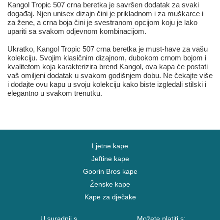
Kangol Tropic 507 crna beretka je savršen dodatak za svaki
događaj. Njen unisex dizajn čini je prikladnom i za muškarce i
za žene, a crna boja čini je svestranom opcijom koju je lako
upariti sa svakom odjevnom kombinacijom.
Ukratko, Kangol Tropic 507 crna beretka je must-have za vašu
kolekciju. Svojim klasičnim dizajnom, dubokom crnom bojom i
kvalitetom koja karakterizira brend Kangol, ova kapa će postati
vaš omiljeni dodatak u svakom godišnjem dobu. Ne čekajte više
i dodajte ovu kapu u svoju kolekciju kako biste izgledali stilski i
elegantno u svakom trenutku.
Ljetne kape
Jeftine kape
Goorin Bros kape
Ženske kape
Kape za dječake
U suradnji s
Možete platiti s: