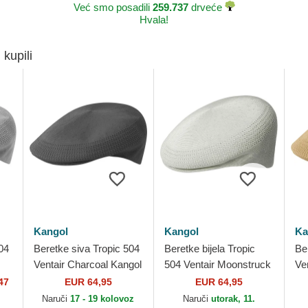
Već smo posadili
259.737
drveće
Hvala!
 kupili
Kangol
Kangol
Ka
04
Beretke siva Tropic 504
Beretke bijela Tropic
Be
Ventair Charcoal Kangol
504 Ventair Moonstruck
Ve
Kangol
47
EUR 64,95
EUR 64,95
Naruči
17 - 19 kolovoz
Naruči
utorak, 11.