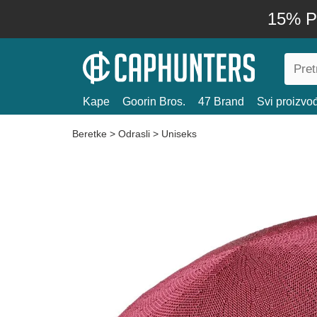
15% P
Kape
Goorin Bros.
47 Brand
Svi proizvo
Beretke
>
Odrasli
>
Uniseks