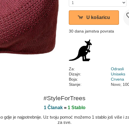
U košaricu
30 dana jamstva povrata
Za:
Odrasli
Dizajn:
Uniseks
Boja:
Crvena
Stanje:
Novo; 10
#StyleForTrees
1 Članak
=
1 Stablo
dje je najpotrebnije. Uz tvoju pomoć možemo 1 stablo još više i zaje
za sve.