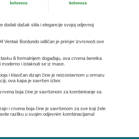
kolovoza
kolovoza
dodati dašak stila i elegancije svojoj odjevnoj
4 Ventair Bordundo odličan je primjer izvrsnosti ove
zlasku ili formalnijem događaju, ova crvena beretka
i moderno i istaknuti se iz mase.
oja i klasičan dizajn čine je neizostavnom u ormaru
ciji, ova kapa je savršen izbor.
a crvena boja čine je savršenom za kombiniranje sa
ajn i crvena boja čine je savršenom za sve koji žele
pravite razliku u svojim odjevnim kombinacijama!