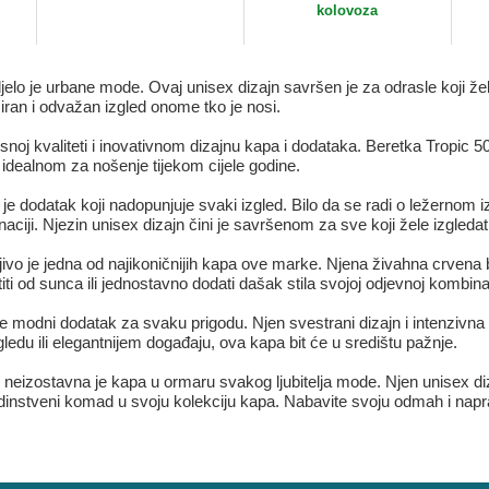
kolovoza
o je urbane mode. Ovaj unisex dizajn savršen je za odrasle koji žele 
ciran i odvažan izgled onome tko je nosi.
oj kvaliteti i inovativnom dizajnu kapa i dodataka. Beretka Tropic 50
idealnom za nošenje tijekom cijele godine.
 dodatak koji nadopunjuje svaki izgled. Bilo da se radi o ležernom i
aciji. Njezin unisex dizajn čini je savršenom za sve koji žele izgledat
o je jedna od najikoničnijih kapa ove marke. Njena živahna crvena b
iti od sunca ili jednostavno dodati dašak stila svojoj odjevnoj kombina
e modni dodatak za svaku prigodu. Njen svestrani dizajn i intenzivn
edu ili elegantnijem događaju, ova kapa bit će u središtu pažnje.
neizostavna je kapa u ormaru svakog ljubitelja mode. Njen unisex diz
j jedinstveni komad u svoju kolekciju kapa. Nabavite svoju odmah i na