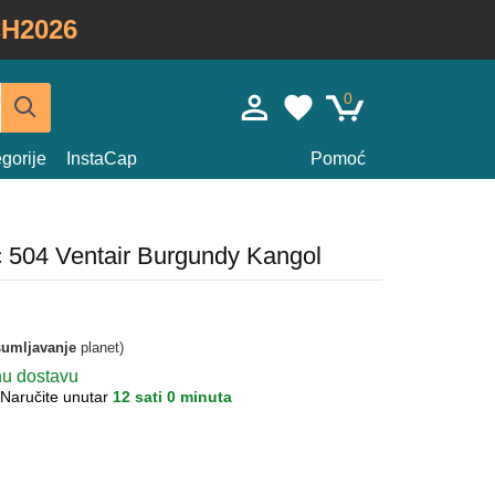
H2026
0
gorije
InstaCap
Pomoć
c 504 Ventair Burgundy Kangol
umljavanje
planet)
nu dostavu
Naručite unutar
12 sati 0 minuta