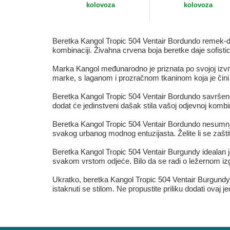
kolovoza
kolovoza
Beretka Kangol Tropic 504 Ventair Bordundo remek-djel
kombinaciji. Živahna crvena boja beretke daje sofisti
Marka Kangol međunarodno je priznata po svojoj izvrsn
marke, s laganom i prozračnom tkaninom koja je čini 
Beretka Kangol Tropic 504 Ventair Bordundo savršen je
dodat će jedinstveni dašak stila vašoj odjevnoj kombin
Beretka Kangol Tropic 504 Ventair Bordundo nesumnjiv
svakog urbanog modnog entuzijasta. Želite li se zaštit
Beretka Kangol Tropic 504 Ventair Burgundy idealan j
svakom vrstom odjeće. Bilo da se radi o ležernom izgl
Ukratko, beretka Kangol Tropic 504 Ventair Burgundy 
istaknuti se stilom. Ne propustite priliku dodati ova