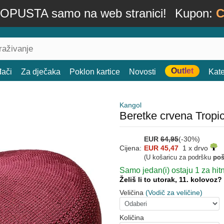
OPUSTA samo na web stranici!
Kupon:
C
Outlet
đači
Za dječaka
Poklon kartice
Novosti
Kate
Kangol
Beretke crvena Tropi
EUR
64,95
(-30%)
Cijena:
EUR 45,47
1 x drvo
(U košaricu za podršku
poš
Samo jedan(i) ostaju 1 za hit
Želiš li to utorak, 11. kolovoz?
Veličina
(Vodič za veličine)
Količina