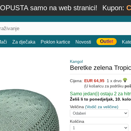
OPUSTA samo na web stranici!
Kupon:
C
Outlet
đači
Za dječaka
Poklon kartice
Novosti
Kate
Kangol
Beretke zelena Tropi
Cijena:
EUR 64,95
1 x drvo
(U košaricu za podršku
poš
Samo jedan(i) ostaju 2 za hit
Želiš li to ponedjeljak, 10. ko
Veličina
(Vodič za veličine)
Količina