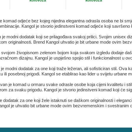
kolovoza
kolovoza
je komad odjeće bez kojeg nijedna elegantna odrasla osoba ne bi smje
 kombinacije. Kangol je stvorio jedinstveni komad odjeće koji savršeno
 je modni dodatak koji se prilagođava svakoj prilici. Svojim unisex 
kom originalnosti. Brend Kangol uhvatio je bit urbane mode ovim be
se svojom živopisnom zelenom bojom koja svakom izgledu dodaje dašak
rozračnom dizajnu. Kangol je uspješno spojio stil i funkcionalnost u
e modni dodatak za one koji traže ležeran, ali sofisticiran stil. Ova
ku ili posebnoj prigodi. Kangol se etablirao kao lider u svijetu urbane
van je komad u ormaru svake odrasle osobe koja cijeni kvalitetu i sti
rom za svaku prigodu. Kangol je stvorio jedinstveni komad koji će sig
e dodatak za one koji žele istaknuti se daškom originalnosti i elegan
Kangol je uhvatio bit urbane mode ovim bezvremenskim i svestranim 