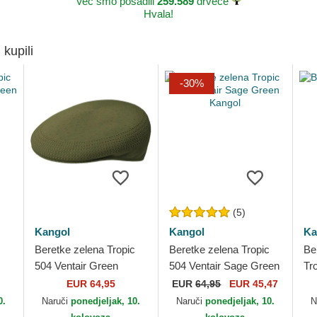
Već smo posadili
259.589
drveće
Hvala!
 kupili
-30%
(5)
Kangol
Kangol
Ka
c
Beretke zelena Tropic
Beretke zelena Tropic
Be
504 Ventair Green
504 Ventair Sage Green
Tr
Kangol
Kangol
Di
EUR 64,95
EUR
64,95
EUR 45,47
0.
Naruči
ponedjeljak, 10.
Naruči
ponedjeljak, 10.
N