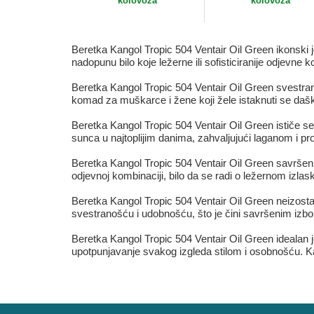
kolovoza
kolovoza
Beretka Kangol Tropic 504 Ventair Oil Green ikonski 
nadopunu bilo koje ležerne ili sofisticiranije odjevne
Beretka Kangol Tropic 504 Ventair Oil Green svestran
komad za muškarce i žene koji žele istaknuti se daš
Beretka Kangol Tropic 504 Ventair Oil Green ističe 
sunca u najtoplijim danima, zahvaljujući laganom i p
Beretka Kangol Tropic 504 Ventair Oil Green savršen j
odjevnoj kombinaciji, bilo da se radi o ležernom izlas
Beretka Kangol Tropic 504 Ventair Oil Green neizosta
svestranošću i udobnošću, što je čini savršenim izbo
Beretka Kangol Tropic 504 Ventair Oil Green idealan j
upotpunjavanje svakog izgleda stilom i osobnošću. 