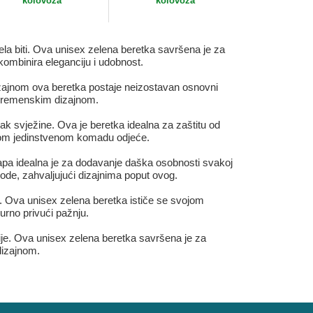
kolovoza
kolovoza
la biti. Ova unisex zelena beretka savršena je za
 kombinira eleganciju i udobnost.
dizajnom ova beretka postaje neizostavan osnovni
zvremenskim dizajnom.
 svježine. Ova je beretka idealna za zaštitu od
 ovom jedinstvenom komadu odjeće.
 kapa idealna je za dodavanje daška osobnosti svakoj
 mode, zahvaljujući dizajnima poput ovog.
l. Ova unisex zelena beretka ističe se svojom
urno privući pažnju.
cije. Ova unisex zelena beretka savršena je za
dizajnom.