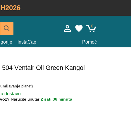
H2026
0
gorije
InstaCap
Pomoć
c 504 Ventair Oil Green Kangol
umljavanje
planet)
nu dostavu
lovoz?
Naručite unutar
2 sati 36 minuta