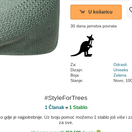
U košaricu
30 dana jamstva povrata
Za:
Odrasli
Dizajn:
Uniseks
Boja:
Zelena
Stanje:
Novo; 10
#StyleForTrees
1 Članak
=
1 Stablo
dje je najpotrebnije. Uz tvoju pomoć možemo 1 stablo još više i zaje
za sve.