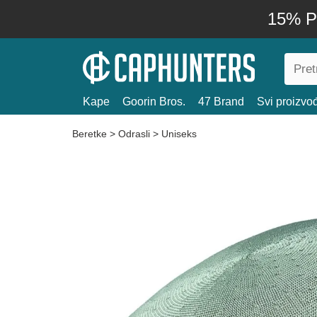
15% P
Kape
Goorin Bros.
47 Brand
Svi proizvo
Beretke
>
Odrasli
>
Uniseks