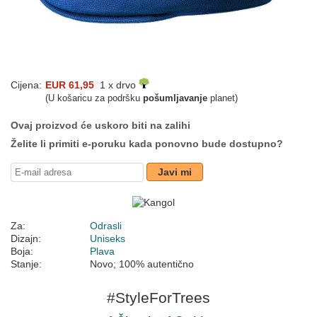
Cijena:
EUR 61,95
1 x drvo
(U košaricu za podršku
pošumljavanje
planet)
Ovaj proizvod će uskoro biti na zalihi
Želite li primiti e-poruku kada ponovno bude dostupno?
Javi mi
Za:
Odrasli
Dizajn:
Uniseks
Boja:
Plava
Stanje:
Novo; 100% autentično
#StyleForTrees