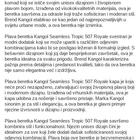
komad koji se ističe svojim unisex dizajnom i živopisnom
plavom bojom. Izrađena od visokokvalitetnih materijala, ova je
beretka savršena za odrasle koji traže sofisticiran i moderan stil.
Brend Kangol etablirao se kao jedan od najprepoznatljivijih u
svijetu urbane mode, a ova beretka nije iznimka.
Plava beretka Kangol Seamless Tropic 507 Royale svestran je
modni dodatak koji se može upariti s različitim odjevnim
kombinacijama kako bi se postigao ležeran ili formalniji izgled. S
bešavnim dizajnom koji joj daje besprijekoran završetak, ova je
beretka idealna za svaku prigodu. Brend Kangol karakterizira
pažnja prema detaljima i predanost kvaliteti, tako da ova beretka
nije samo elegantna već i izdržljiva.
Plava beretka Kangol Seamless Tropic 507 Royale kapa je koja
neće proći nezapaženo, zahvaljujući svojoj živopisnoj plavoj boji
i modernom dizajnu. Izrađena od vrhunskih materijala, ova je
kapa udobna za nošenje i savršeno pristaje. Marka Kangol
sinonim je za stil i eleganciju, a ova beretka je glavni primjer
njezine izvrsnosti u dizajnu i proizvodnji.
Plava beretka Kangol Seamless Tropic 507 Royale savršeno
kombinira stil i funkcionalnost. Njezin unisex dizajn čini je
idealnom za sve koji žele dodati dašak sofisticiranosti svojoj
odjevnoj kombinaciji. Plava boja ove beretke je bezvremenska i