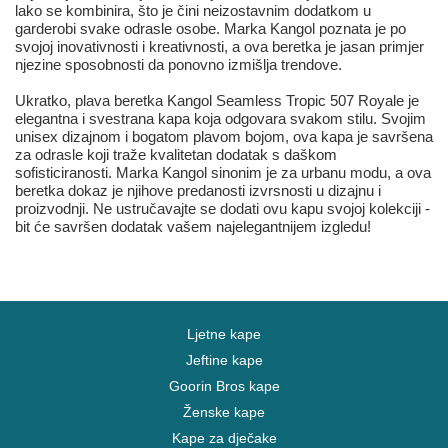
lako se kombinira, što je čini neizostavnim dodatkom u
garderobi svake odrasle osobe. Marka Kangol poznata je po
svojoj inovativnosti i kreativnosti, a ova beretka je jasan primjer
njezine sposobnosti da ponovno izmišlja trendove.
Ukratko, plava beretka Kangol Seamless Tropic 507 Royale je
elegantna i svestrana kapa koja odgovara svakom stilu. Svojim
unisex dizajnom i bogatom plavom bojom, ova kapa je savršena
za odrasle koji traže kvalitetan dodatak s daškom
sofisticiranosti. Marka Kangol sinonim je za urbanu modu, a ova
beretka dokaz je njihove predanosti izvrsnosti u dizajnu i
proizvodnji. Ne ustručavajte se dodati ovu kapu svojoj kolekciji -
bit će savršen dodatak vašem najelegantnijem izgledu!
Ljetne kape
Jeftine kape
Goorin Bros kape
Ženske kape
Kape za dječake