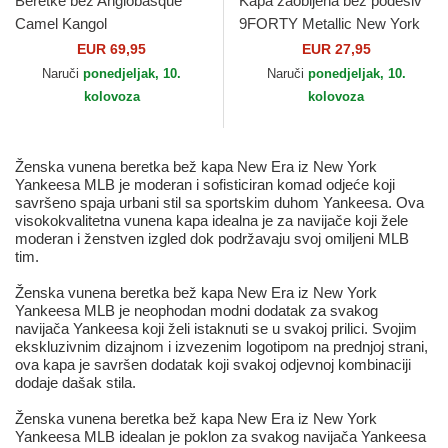
Beretke bež Anglobasque
Kapa zaobljena bež podesiv
Camel Kangol
9FORTY Metallic New York
Yankees MLB New Era
EUR 69,95
EUR 27,95
Naruči
ponedjeljak, 10.
Naruči
ponedjeljak, 10.
kolovoza
kolovoza
Ženska vunena beretka bež kapa New Era iz New York
Yankeesa MLB je moderan i sofisticiran komad odjeće koji
savršeno spaja urbani stil sa sportskim duhom Yankeesa. Ova
visokokvalitetna vunena kapa idealna je za navijače koji žele
moderan i ženstven izgled dok podržavaju svoj omiljeni MLB
tim.
Ženska vunena beretka bež kapa New Era iz New York
Yankeesa MLB je neophodan modni dodatak za svakog
navijača Yankeesa koji želi istaknuti se u svakoj prilici. Svojim
ekskluzivnim dizajnom i izvezenim logotipom na prednjoj strani,
ova kapa je savršen dodatak koji svakoj odjevnoj kombinaciji
dodaje dašak stila.
Ženska vunena beretka bež kapa New Era iz New York
Yankeesa MLB idealan je poklon za svakog navijača Yankeesa