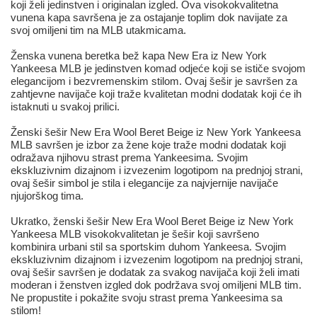
koji želi jedinstven i originalan izgled. Ova visokokvalitetna
vunena kapa savršena je za ostajanje toplim dok navijate za
svoj omiljeni tim na MLB utakmicama.
Ženska vunena beretka bež kapa New Era iz New York
Yankeesa MLB je jedinstven komad odjeće koji se ističe svojom
elegancijom i bezvremenskim stilom. Ovaj šešir je savršen za
zahtjevne navijače koji traže kvalitetan modni dodatak koji će ih
istaknuti u svakoj prilici.
Ženski šešir New Era Wool Beret Beige iz New York Yankeesa
MLB savršen je izbor za žene koje traže modni dodatak koji
odražava njihovu strast prema Yankeesima. Svojim
ekskluzivnim dizajnom i izvezenim logotipom na prednjoj strani,
ovaj šešir simbol je stila i elegancije za najvjernije navijače
njujorškog tima.
Ukratko, ženski šešir New Era Wool Beret Beige iz New York
Yankeesa MLB visokokvalitetan je šešir koji savršeno
kombinira urbani stil sa sportskim duhom Yankeesa. Svojim
ekskluzivnim dizajnom i izvezenim logotipom na prednjoj strani,
ovaj šešir savršen je dodatak za svakog navijača koji želi imati
moderan i ženstven izgled dok podržava svoj omiljeni MLB tim.
Ne propustite i pokažite svoju strast prema Yankeesima sa
stilom!