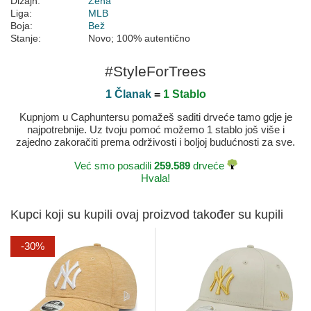
Dizajn:
Žena
Liga:
MLB
Boja:
Bež
Stanje:
Novo; 100% autentično
#StyleForTrees
1 Članak
=
1 Stablo
Kupnjom u Caphuntersu pomažeš saditi drveće tamo gdje je
najpotrebnije. Uz tvoju pomoć možemo 1 stablo još više i
zajedno zakoračiti prema održivosti i boljoj budućnosti za sve.
Već smo posadili
259.589
drveće
Hvala!
Kupci koji su kupili ovaj proizvod također su kupili
-30%