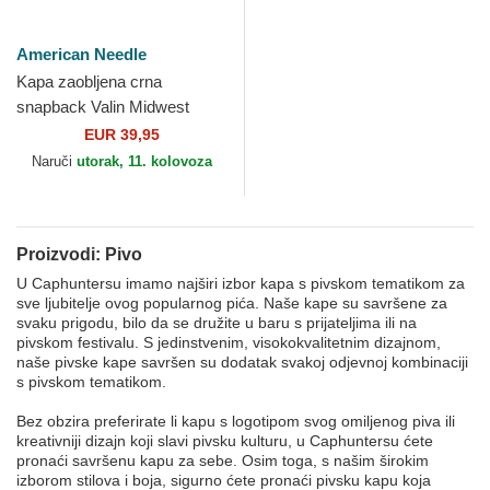
American Needle
Kapa zaobljena crna
snapback Valin Midwest
Social Club American Needle
EUR 39,95
Naruči
utorak, 11. kolovoza
Proizvodi: Pivo
U Caphuntersu imamo najširi izbor kapa s pivskom tematikom za
sve ljubitelje ovog popularnog pića. Naše kape su savršene za
svaku prigodu, bilo da se družite u baru s prijateljima ili na
pivskom festivalu. S jedinstvenim, visokokvalitetnim dizajnom,
naše pivske kape savršen su dodatak svakoj odjevnoj kombinaciji
s pivskom tematikom.
Bez obzira preferirate li kapu s logotipom svog omiljenog piva ili
kreativniji dizajn koji slavi pivsku kulturu, u Caphuntersu ćete
pronaći savršenu kapu za sebe. Osim toga, s našim širokim
izborom stilova i boja, sigurno ćete pronaći pivsku kapu koja