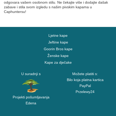
odgovara vašem osobnom stilu. Ne čekajte više i dodajte dašak
zabave i stila svom izgledu s našim pivskim kapama u
Caphuntersu!
Ljetne kape
Jeftine kape
Goorin Bros kape
Ženske kape
Kape za dječake
U suradnji s
Možete platiti s:
Bilo koja platna kartica
PayPal
Przelewy24
Projekti pošumljavanja
Edena