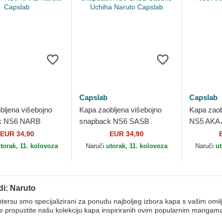
Capslab
Capslab
bljena višebojno
Kapa zaobljena višebojno
Kapa zaob
k NS6 NARB
snapback NS6 SASB
NS5 AKA A
apslab
Sasuke Uchiha Naruto
Capslab
EUR 34,90
EUR 34,90
Capslab
torak, 11. kolovoza
Naruči
utorak, 11. kolovoza
Naruči
ut
di: Naruto
ersu smo specijalizirani za ponudu najboljeg izbora kapa s vašim omilje
e propustite našu kolekciju kapa inspiriranih ovim popularnim mangam