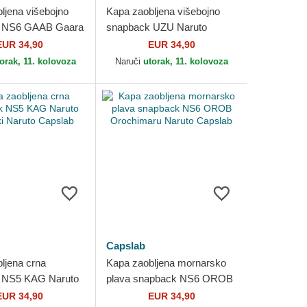
ljena višebojno
Kapa zaobljena višebojno
 NS6 GAAB Gaara
snapback UZU Naruto
pslab
Uzumaki Naruto Capslab
EUR 34,90
EUR 34,90
orak, 11. kolovoza
Naruči
utorak, 11. kolovoza
Capslab
ljena crna
Kapa zaobljena mornarsko
 NS5 KAG Naruto
plava snapback NS6 OROB
Naruto Capslab
Orochimaru Naruto Capslab
EUR 34,90
EUR 34,90