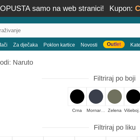
OPUSTA samo na web stranici!
Kupon:
C
Outlet
đači
Za dječaka
Poklon kartice
Novosti
Kate
odi: Naruto
Filtriraj po boji
Crna
Mornarsko plava
Zelena
Viš
Filtriraj po liku