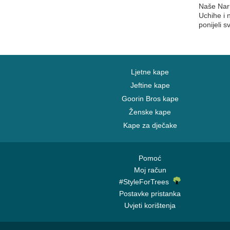
Naše Naru
Uchihe i n
ponijeli 
Ljetne kape
Jeftine kape
Goorin Bros kape
Ženske kape
Kape za dječake
Pomoć
Moj račun
#StyleForTrees
Postavke pristanka
Uvjeti korištenja