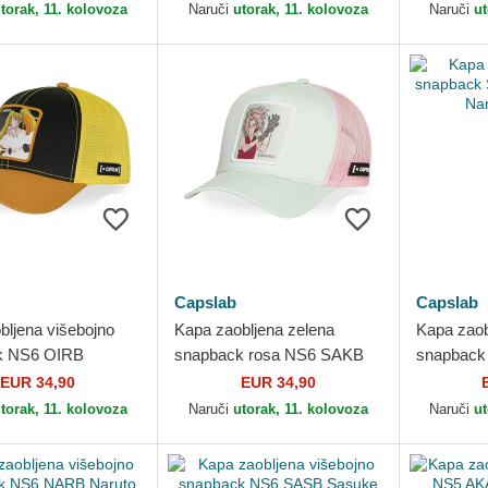
torak, 11. kolovoza
Naruči
utorak, 11. kolovoza
Naruči
ut
Capslab
Capslab
bljena višebojno
Kapa zaobljena zelena
Kapa zaob
k NS6 OIRB
snapback rosa NS6 SAKB
snapback
zavođenja Naruto
Sakura Haruno Naruto
Uchiha Na
EUR 34,90
EUR 34,90
Capslab
torak, 11. kolovoza
Naruči
utorak, 11. kolovoza
Naruči
ut