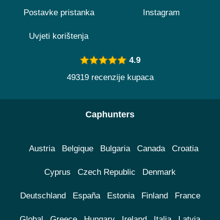
Postavke pristanka
Instagram
Uvjeti korištenja
4.9
49319 recenzije kupaca
Caphunters
Austria
Belgique
Bulgaria
Canada
Croatia
Cyprus
Czech Republic
Denmark
Deutschland
España
Estonia
Finland
France
Global
Greece
Hungary
Ireland
Italia
Latvia