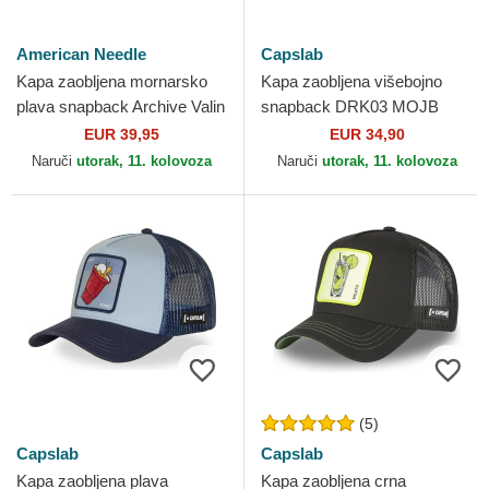
American Needle
Capslab
Kapa zaobljena mornarsko
Kapa zaobljena višebojno
plava snapback Archive Valin
snapback DRK03 MOJB
Gin and tonic Cocktails
Mojito Kokteli Capslab
EUR 39,95
EUR 34,90
American Needle
Naruči
utorak, 11. kolovoza
Naruči
utorak, 11. kolovoza
(5)
Capslab
Capslab
Kapa zaobljena plava
Kapa zaobljena crna