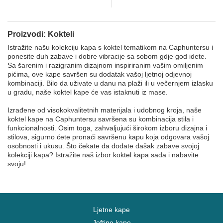
Proizvodi: Kokteli
Istražite našu kolekciju kapa s koktel tematikom na Caphuntersu i
ponesite duh zabave i dobre vibracije sa sobom gdje god idete.
Sa šarenim i razigranim dizajnom inspiriranim vašim omiljenim
pićima, ove kape savršen su dodatak vašoj ljetnoj odjevnoj
kombinaciji. Bilo da uživate u danu na plaži ili u večernjem izlasku
u gradu, naše koktel kape će vas istaknuti iz mase.
Izrađene od visokokvalitetnih materijala i udobnog kroja, naše
koktel kape na Caphuntersu savršena su kombinacija stila i
funkcionalnosti. Osim toga, zahvaljujući širokom izboru dizajna i
stilova, sigurno ćete pronaći savršenu kapu koja odgovara vašoj
osobnosti i ukusu. Što čekate da dodate dašak zabave svojoj
kolekciji kapa? Istražite naš izbor koktel kapa sada i nabavite
svoju!
Ljetne kape
Jeftine kape