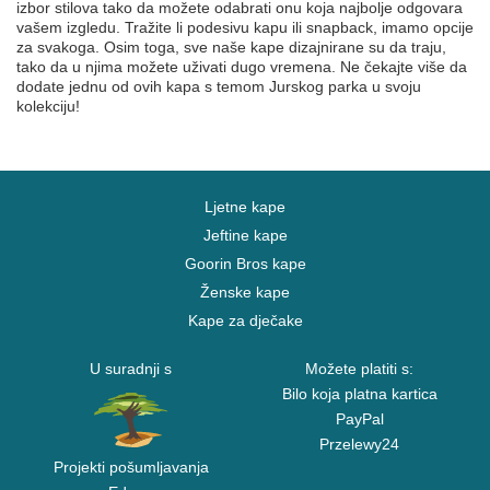
izbor stilova tako da možete odabrati onu koja najbolje odgovara
vašem izgledu. Tražite li podesivu kapu ili snapback, imamo opcije
za svakoga. Osim toga, sve naše kape dizajnirane su da traju,
tako da u njima možete uživati dugo vremena. Ne čekajte više da
dodate jednu od ovih kapa s temom Jurskog parka u svoju
kolekciju!
Ljetne kape
Jeftine kape
Goorin Bros kape
Ženske kape
Kape za dječake
U suradnji s
Možete platiti s:
Bilo koja platna kartica
PayPal
Przelewy24
Projekti pošumljavanja