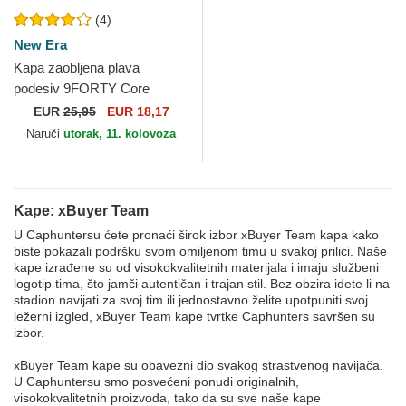
(4)
New Era
Kapa zaobljena plava
podesiv 9FORTY Core
xBuyer Team Kings League
EUR
25,95
EUR 18,17
New Era
Naruči
utorak, 11. kolovoza
Kape: xBuyer Team
U Caphuntersu ćete pronaći širok izbor xBuyer Team kapa kako
biste pokazali podršku svom omiljenom timu u svakoj prilici. Naše
kape izrađene su od visokokvalitetnih materijala i imaju službeni
logotip tima, što jamči autentičan i trajan stil. Bez obzira idete li na
stadion navijati za svoj tim ili jednostavno želite upotpuniti svoj
ležerni izgled, xBuyer Team kape tvrtke Caphunters savršen su
izbor.
xBuyer Team kape su obavezni dio svakog strastvenog navijača.
U Caphuntersu smo posvećeni ponudi originalnih,
visokokvalitetnih proizvoda, tako da su sve naše kape