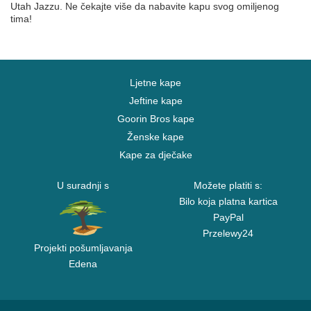
Utah Jazzu. Ne čekajte više da nabavite kapu svog omiljenog
tima!
Ljetne kape
Jeftine kape
Goorin Bros kape
Ženske kape
Kape za dječake
U suradnji s
Možete platiti s:
Bilo koja platna kartica
PayPal
Przelewy24
Projekti pošumljavanja
Edena