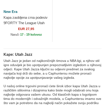
New Era
Kapa zaobljena crna podesiv
9FORTY The League Utah
Jazz NBA New Era
EUR 27,95
Naruči
17 - 19 kolovoz
Kape: Utah Jazz
Utah Jazz je jedan od najikoničnijih timova u NBA ligi, a njihov stil
igre oduvijek je bio upotpunjen prepoznatljivim izgledom u njihovoj
odjeći. Kape Utah Jazza ključni su odjevni predmet za svakog
navijača koji drži do sebe, a u Caphuntersu možete pronaći
najbolje opcije za upotpunjavanje vašeg izgleda.
U našoj online trgovini pronaći ćete širok izbor kapa Utah Jazza u
različitim stilovima i dizajnima kako biste mogli odabrati onu koja
najbolje odgovara vašem ukusu. Od klasičnih kapa s logotipom
tima do modernijih i odvažnijih modela, u Caphuntersu imamo sve
što vam je potrebno da na najbolji način pokažete svoju podršku