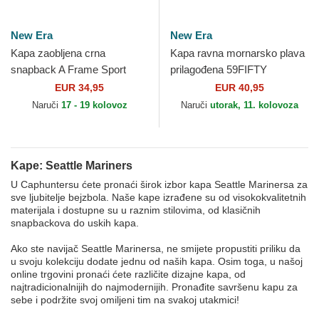
New Era
New Era
Kapa zaobljena crna
Kapa ravna mornarsko plava
snapback A Frame Sport
prilagođena 59FIFTY
Seattle Mariners MLB New
Authentic On Field Seattle
EUR 34,95
EUR 40,95
Era
Mariners MLB New Era
Naruči
17 - 19 kolovoz
Naruči
utorak, 11. kolovoza
Kape: Seattle Mariners
U Caphuntersu ćete pronaći širok izbor kapa Seattle Marinersa za
sve ljubitelje bejzbola. Naše kape izrađene su od visokokvalitetnih
materijala i dostupne su u raznim stilovima, od klasičnih
snapbackova do uskih kapa.
Ako ste navijač Seattle Marinersa, ne smijete propustiti priliku da
u svoju kolekciju dodate jednu od naših kapa. Osim toga, u našoj
online trgovini pronaći ćete različite dizajne kapa, od
najtradicionalnijih do najmodernijih. Pronađite savršenu kapu za
sebe i podržite svoj omiljeni tim na svakoj utakmici!