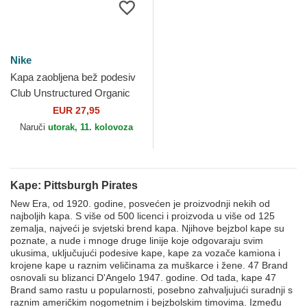
Nike
Kapa zaobljena bež podesiv
Club Unstructured Organic
Cotton Pittsburgh Pirates
EUR 27,95
MLB Nike
Naruči
utorak, 11. kolovoza
Kape: Pittsburgh Pirates
New Era, od 1920. godine, posvećen je proizvodnji nekih od
najboljih kapa. S više od 500 licenci i proizvoda u više od 125
zemalja, najveći je svjetski brend kapa. Njihove bejzbol kape su
poznate, a nude i mnoge druge linije koje odgovaraju svim
ukusima, uključujući podesive kape, kape za vozače kamiona i
krojene kape u raznim veličinama za muškarce i žene. 47 Brand
osnovali su blizanci D'Angelo 1947. godine. Od tada, kape 47
Brand samo rastu u popularnosti, posebno zahvaljujući suradnji s
raznim američkim nogometnim i bejzbolskim timovima. Između