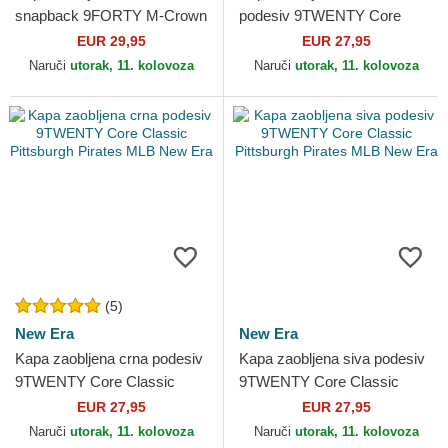
snapback 9FORTY M-Crown
podesiv 9TWENTY Core
Player Replica Pittsburgh
Classic Pittsburgh Pirates
EUR 29,95
EUR 27,95
Pirates MLB New Era
MLB New Era
Naruči
utorak, 11. kolovoza
Naruči
utorak, 11. kolovoza
(5)
New Era
New Era
Kapa zaobljena crna podesiv
Kapa zaobljena siva podesiv
9TWENTY Core Classic
9TWENTY Core Classic
Pittsburgh Pirates MLB New
Pittsburgh Pirates MLB New
EUR 27,95
EUR 27,95
Era
Era
Naruči
utorak, 11. kolovoza
Naruči
utorak, 11. kolovoza