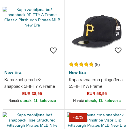
(5)
New Era
New Era
Kapa zaobljena bež
Kapa ravna crna prilagođena
snapback 9FIFTY A Frame
59FIFTY A Frame
Classic Pittsburgh Pirates
Championship Side Flag
EUR 38,95
EUR 58,95
MLB New Era
Pittsburgh Pirates MLB New
Naruči
utorak, 11. kolovoza
Naruči
utorak, 11. kolovoza
Era
-30%