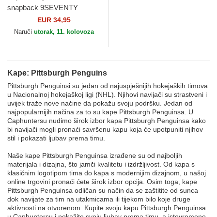
snapback 9SEVENTY
Stretch Snap Stated
EUR 34,95
Pittsburgh Penguins NHL
Naruči
utorak, 11. kolovoza
New Era
Kape: Pittsburgh Penguins
Pittsburgh Penguinsi su jedan od najuspješnijih hokejaških timova
u Nacionalnoj hokejaškoj ligi (NHL). Njihovi navijači su strastveni i
uvijek traže nove načine da pokažu svoju podršku. Jedan od
najpopularnijih načina za to su kape Pittsburgh Penguinsa. U
Caphuntersu nudimo širok izbor kapa Pittsburgh Penguinsa kako
bi navijači mogli pronaći savršenu kapu koja će upotpuniti njihov
stil i pokazati ljubav prema timu.
Naše kape Pittsburgh Penguinsa izrađene su od najboljih
materijala i dizajna, što jamči kvalitetu i izdržljivost. Od kapa s
klasičnim logotipom tima do kapa s modernijim dizajnom, u našoj
online trgovini pronaći ćete širok izbor opcija. Osim toga, kape
Pittsburgh Penguinsa odličan su način da se zaštitite od sunca
dok navijate za tim na utakmicama ili tijekom bilo koje druge
aktivnosti na otvorenom. Kupite svoju kapu Pittsburgh Penguinsa
u Caphuntersu i pokažite svoju ljubav prema timu, a istovremeno