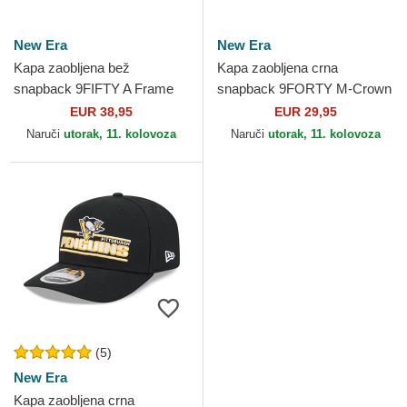
New Era
New Era
Kapa zaobljena bež
Kapa zaobljena crna
snapback 9FIFTY A Frame
snapback 9FORTY M-Crown
Classic Pittsburgh Penguins
Team Pittsburgh Penguins
EUR 38,95
EUR 29,95
NHL New Era
NHL New Era
Naruči
utorak, 11. kolovoza
Naruči
utorak, 11. kolovoza
(5)
New Era
Kapa zaobljena crna