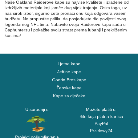
Naše Oakland Raiderove kape su najviše kvalitete i izrađene od
izdržljivih materijala koji jamče dug vijek trajanja. Osim toga, uz
naš širok izbor, sigurno ćete pronaći onu koja odgovara vašem
budžetu. Ne propustite priliku da posjedujete dio povijesti ovog
legendarnog NFL tima. Nabavite svoju Raiderovu kapu sada u
Caphuntersu i pokažite svoju strast prema lubanji i prekriženim
kostima!
Ljetne kape
Jeftine kape
Goorin Bros kape
Ženske kape
Kape za dječake
U suradnji s
Možete platiti s:
Bilo koja platna kartica
PayPal
Przelewy24
Projekti pošumljavanja