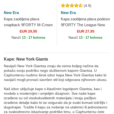
(4.9)
New Era
New Era
Kapa zaobljena plava
Kapa zaobljena plava podesiv
snapback 9FORTY M-Crown
9FORTY The League New
Team New York Giants NFL
York Giants NFL New Era
EUR 29,95
EUR 27,95
New Era
Naruči
13 - 17 kolovoz
Naruči
13 - 17 kolovoz
Kape: New York Giants
Navijači New York Giantsa znaju da nema boljeg načina da
pokažu svoju podršku nego službenom kapom Giantsa. U
Caphuntersu nudimo širok izbor kapa New York Giantsa kako bi
navijači mogli pronaći savršen stil koji odgovara njihovom ukusu.
Naš izbor uključuje kape s klasičnim logotipom Giantsa, kao i
modele s modernijim i smjelijim dizajnom. Sve naše kape
izrađene su od visokokvalitetnih materijala i imaju pažljivo
izrađene detalje kako bi se osiguralo da je svaki komad izdržljiv i
dugotrajan. Tražite li kapu za nošenje na utakmici ili jednostavno
za svakodnevno iskazivanje podrške timu, u Caphuntersu ćete