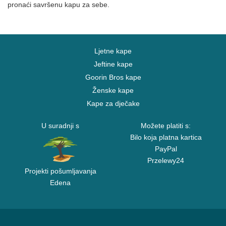
pronaći savršenu kapu za sebe.
Ljetne kape
Jeftine kape
Goorin Bros kape
Ženske kape
Kape za dječake
U suradnji s
Možete platiti s:
Bilo koja platna kartica
PayPal
Przelewy24
Projekti pošumljavanja
Edena