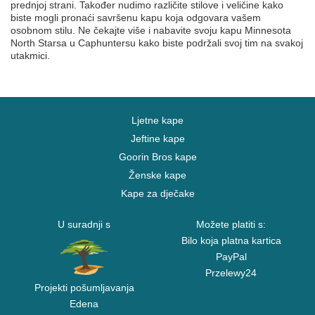
prednjoj strani. Također nudimo različite stilove i veličine kako
biste mogli pronaći savršenu kapu koja odgovara vašem
osobnom stilu. Ne čekajte više i nabavite svoju kapu Minnesota
North Starsa u Caphuntersu kako biste podržali svoj tim na svakoj
utakmici.
Ljetne kape
Jeftine kape
Goorin Bros kape
Ženske kape
Kape za dječake
U suradnji s
Možete platiti s:
Bilo koja platna kartica
PayPal
Przelewy24
Projekti pošumljavanja
Edena